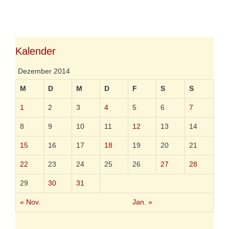
t
d
e
i
g
e
o
R
r
e
i
Kalender
n
e
t
n
e
Dezember 2014
i
s
M
D
M
D
F
S
S
t
s
1
2
3
4
5
6
7
i
c
8
9
10
11
12
13
14
h
e
15
16
17
18
19
20
21
r
22
23
24
25
26
27
28
29
30
31
« Nov.
Jan. »