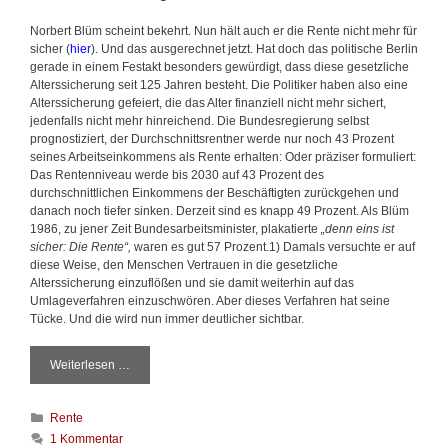
Norbert Blüm scheint bekehrt. Nun hält auch er die Rente nicht mehr für
sicher (
hier
). Und das ausgerechnet jetzt. Hat doch das politische Berlin
gerade in einem Festakt besonders gewürdigt, dass diese gesetzliche
Alterssicherung seit 125 Jahren besteht. Die Politiker haben also eine
Alterssicherung gefeiert, die das Alter finanziell nicht mehr sichert,
jedenfalls nicht mehr hinreichend. Die Bundesregierung selbst
prognostiziert, der Durchschnittsrentner werde nur noch 43 Prozent
seines Arbeitseinkommens als Rente erhalten: Oder präziser formuliert:
Das Rentenniveau werde bis 2030 auf 43 Prozent des
durchschnittlichen Einkommens der Beschäftigten zurückgehen und
danach noch tiefer sinken. Derzeit sind es knapp 49 Prozent. Als Blüm
1986, zu jener Zeit Bundesarbeitsminister, plakatierte
„denn eins ist
sicher: Die Rente“,
waren es gut 57 Prozent.1) Damals versuchte er auf
diese Weise, den Menschen Vertrauen in die gesetzliche
Alterssicherung einzuflößen und sie damit weiterhin auf das
Umlageverfahren einzuschwören. Aber dieses Verfahren hat seine
Tücke. Und die wird nun immer deutlicher sichtbar.
Weiterlesen …
K
l
a
K
Rente
r
a
,
1 Kommentar