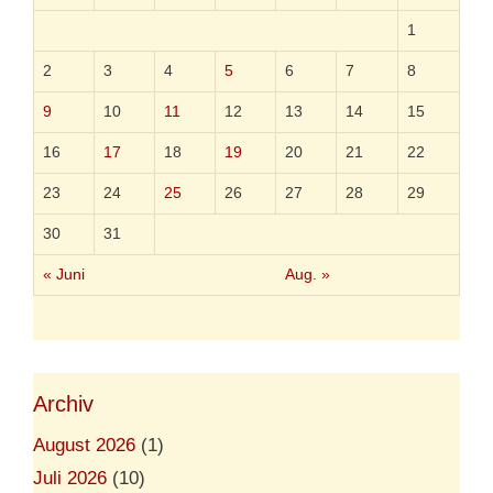
i
c
1
h
g
2
3
4
5
6
7
8
l
e
9
10
11
12
13
14
15
i
c
16
17
18
19
20
21
22
h
a
23
24
25
26
27
28
29
r
m
30
31
s
i
« Juni
Aug. »
n
d
?
Archiv
August 2026
(1)
Juli 2026
(10)