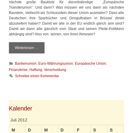
nächste große Bauklotz für dievollständige „Europäische
Transferunion“. Und dann? Was müssen wir uns dann als nächsten
Baustein, vielleicht als Schlussstein dieser Union ausmalen? Dass alle
Deutschen ihre Sparbücher und Giroguthaben in Brüssel direkt
abzuliefern haben? Damit wir alle in der EU endlich gleich arm sind?
Damit wir dann alle gänzlich vom Staat und seinen Pleite-Politikern
abhängig sind? Also von seinen, von ihren Almosen?
Weiterlesen …
D
a
m
K
Bankenunion
,
Euro-Währungsunion
,
Europäische Union
,
i
a
t
Finanzkrise
,
Haftung
,
Verschuldung
t
w
Schreibe einen Kommentar
e
i
g
r
o
a
r
l
i
l
e
e
Kalender
n
e
n
Juli 2012
d
l
M
D
M
D
F
S
S