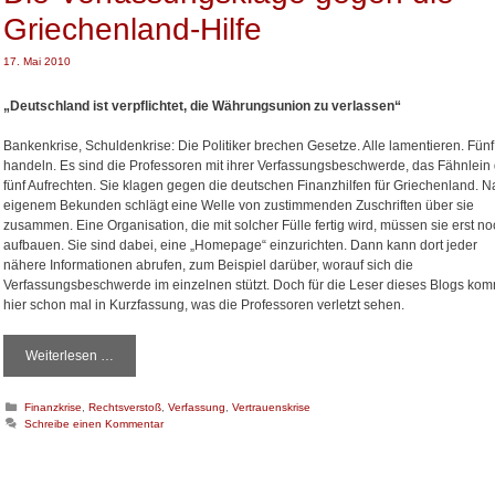
Griechenland-Hilfe
17. Mai 2010
„Deutschland ist verpflichtet, die Währungsunion zu verlassen“
Bankenkrise, Schuldenkrise: Die Politiker brechen Gesetze. Alle lamentieren. Fünf
handeln. Es sind die Professoren mit ihrer Verfassungsbeschwerde, das Fähnlein
fünf Aufrechten. Sie klagen gegen die deutschen Finanzhilfen für Griechenland. 
eigenem Bekunden schlägt eine Welle von zustimmenden Zuschriften über sie
zusammen. Eine Organisation, die mit solcher Fülle fertig wird, müssen sie erst n
aufbauen. Sie sind dabei, eine „Homepage“ einzurichten. Dann kann dort jeder
nähere Informationen abrufen, zum Beispiel darüber, worauf sich die
Verfassungsbeschwerde im einzelnen stützt. Doch für die Leser dieses Blogs kom
hier schon mal in Kurzfassung, was die Professoren verletzt sehen.
Weiterlesen …
D
i
e
K
Finanzkrise
,
Rechtsverstoß
,
Verfassung
,
Vertrauenskrise
V
a
Schreibe einen Kommentar
e
t
r
e
f
g
o