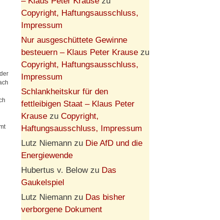
– Klaus Peter Krause
zu
Copyright, Haftungsausschluss,
Impressum
Nur ausgeschüttete Gewinne
besteuern – Klaus Peter Krause
zu
Copyright, Haftungsausschluss,
 der
Impressum
Nach
Schlankheitskur für den
och
fettleibigen Staat – Klaus Peter
Krause
zu
Copyright,
mt
Haftungsausschluss, Impressum
Lutz Niemann
zu
Die AfD und die
Energiewende
Hubertus v. Below
zu
Das
Gaukelspiel
Lutz Niemann
zu
Das bisher
verborgene Dokument