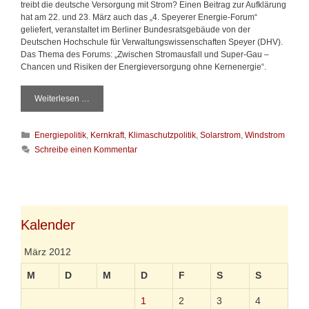
treibt die deutsche Versorgung mit Strom? Einen Beitrag zur Aufklärung
hat am 22. und 23. März auch das „4. Speyerer Energie-Forum“
geliefert, veranstaltet im Berliner Bundesratsgebäude von der
Deutschen Hochschule für Verwaltungswissenschaften Speyer (DHV).
Das Thema des Forums: „Zwischen Stromausfall und Super-Gau –
Chancen und Risiken der Energieversorgung ohne Kernenergie“.
Weiterlesen …
Z
w
i
K
Energiepolitik
,
Kernkraft
,
Klimaschutzpolitik
,
Solarstrom
,
Windstrom
s
a
c
Schreibe einen Kommentar
t
h
e
e
g
n
o
S
r
t
i
Kalender
r
e
o
n
m
März 2012
a
u
M
D
M
D
F
S
S
s
f
1
2
3
4