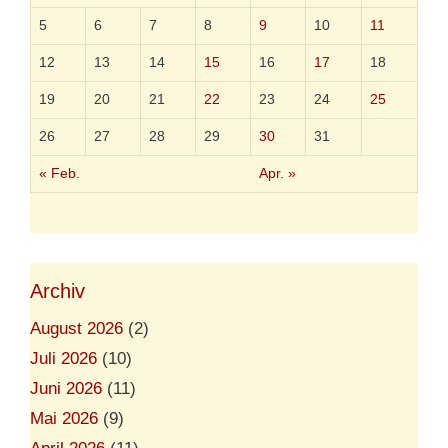
a
l
5
6
7
8
9
10
11
l
u
12
13
14
15
16
17
18
n
d
19
20
21
22
23
24
25
S
u
26
27
28
29
30
31
p
e
« Feb.
Apr. »
r
-
G
a
u
Archiv
August 2026
(2)
Juli 2026
(10)
Juni 2026
(11)
Mai 2026
(9)