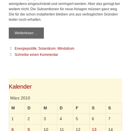
wenigstens eingeschränkt und verringert werden. Aber das genügt bei
weitem nicht. Die Subventionen für neue Anlagen müssen ganz weg.
Die für die schon installierten bleiben uns aus vertraglichen Gründen
leider noch erhalten.
Weiterlesen …
S
o
l
K
Energiepolitik
,
Solarstrom
,
Windstrom
a
a
r
Schreibe einen Kommentar
t
s
e
t
g
r
o
o
r
m
i
Kalender
–
e
d
n
a
März 2010
s
M
M
D
M
D
F
S
S
i
l
1
2
3
4
5
6
7
l
i
8
9
10
11
12
13
14