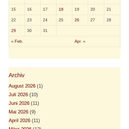
a
r
15
16
17
18
19
20
21
d
e
22
23
24
25
26
27
28
n
g
29
30
31
r
a
« Feb.
Apr. »
b
Archiv
August 2026
(1)
Juli 2026
(10)
Juni 2026
(11)
Mai 2026
(9)
April 2026
(11)