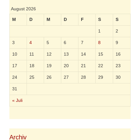
i
r
t
August 2026
i
k
M
D
M
D
F
S
S
a
m
1
2
Z
e
3
4
5
6
7
8
9
i
t
10
11
12
13
14
15
16
g
e
17
18
19
20
21
22
23
s
c
24
25
26
27
28
29
30
h
e
31
h
e
« Juli
n
Archiv