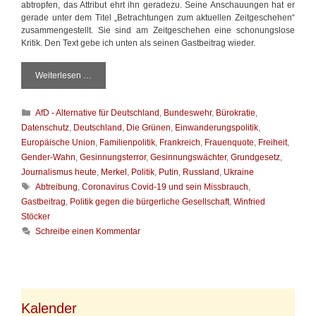
abtropfen, das Attribut ehrt ihn geradezu. Seine Anschauungen hat er
i
gerade unter dem Titel „Betrachtungen zum aktuellen Zeitgeschehen“
t
zusammengestellt. Sie sind am Zeitgeschehen eine schonungslose
t
Kritik. Den Text gebe ich unten als seinen Gastbeitrag wieder.
e
l
n
Weiterlesen …
E
i
n
K
AfD - Alternative für Deutschland
,
Bundeswehr
,
Bürokratie
,
e
a
s
Datenschutz
,
Deutschland
,
Die Grünen
,
Einwanderungspolitik
,
t
c
Europäische Union
,
Familienpolitik
,
Frankreich
,
Frauenquote
,
Freiheit
,
e
h
Gender-Wahn
,
Gesinnungsterror
,
Gesinnungswächter
,
Grundgesetz
,
g
o
Journalismus heute
,
Merkel
,
Politik
,
Putin
,
Russland
,
Ukraine
o
n
S
Abtreibung
,
Coronavirus Covid-19 und sein Missbrauch
,
r
u
c
i
Gastbeitrag
,
Politik gegen die bürgerliche Gesellschaft
,
Winfried
n
h
e
g
Stöcker
l
n
s
Schreibe einen Kommentar
a
l
g
o
w
s
ö
e
r
K
t
r
Kalender
e