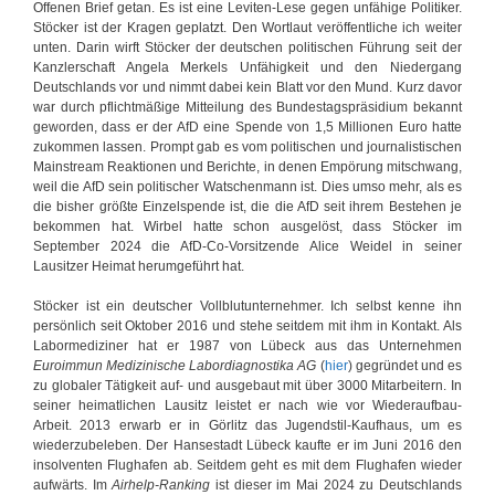
Offenen Brief getan. Es ist eine Leviten-Lese gegen unfähige Politiker.
Stöcker ist der Kragen geplatzt. Den Wortlaut veröffentliche ich weiter
unten. Darin wirft Stöcker der deutschen politischen Führung seit der
Kanzlerschaft Angela Merkels Unfähigkeit und den Niedergang
Deutschlands vor und nimmt dabei kein Blatt vor den Mund. Kurz davor
war durch pflichtmäßige Mitteilung des Bundestagspräsidium bekannt
geworden, dass er der AfD eine Spende von 1,5 Millionen Euro hatte
zukommen lassen. Prompt gab es vom politischen und journalistischen
Mainstream Reaktionen und Berichte, in denen Empörung mitschwang,
weil die AfD sein politischer Watschenmann ist. Dies umso mehr, als es
die bisher größte Einzelspende ist, die die AfD seit ihrem Bestehen je
bekommen hat. Wirbel hatte schon ausgelöst, dass Stöcker im
September 2024 die AfD-Co-Vorsitzende Alice Weidel in seiner
Lausitzer Heimat herumgeführt hat.
Stöcker ist ein deutscher Vollblutunternehmer. Ich selbst kenne ihn
persönlich seit Oktober 2016 und stehe seitdem mit ihm in Kontakt. Als
Labormediziner hat er 1987 von Lübeck aus das Unternehmen
Euroimmun Medizinische Labordiagnostika AG
(
hier
) gegründet und es
zu globaler Tätigkeit auf- und ausgebaut mit über 3000 Mitarbeitern. In
seiner heimatlichen Lausitz leistet er nach wie vor Wiederaufbau-
Arbeit. 2013 erwarb er in Görlitz das Jugendstil-Kaufhaus, um es
wiederzubeleben. Der Hansestadt Lübeck kaufte er im Juni 2016 den
insolventen Flughafen ab. Seitdem geht es mit dem Flughafen wieder
aufwärts. Im
Airhelp-Ranking
ist dieser im Mai 2024 zu Deutschlands