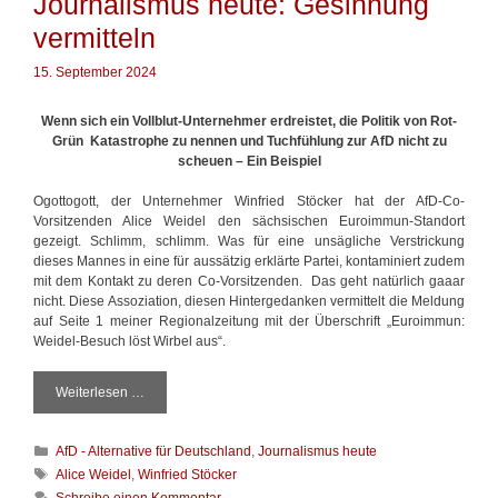
Journalismus heute: Gesinnung
n
g
w
e
vermitteln
ö
g
r
e
t
15. September 2024
n
e
u
r
Wenn sich ein Vollblut-Unternehmer erdreistet, die Politik von Rot-
n
Grün Katastrophe zu nennen und Tuchfühlung zur AfD nicht zu
f
scheuen – Ein Beispiel
ä
h
Ogottogott, der Unternehmer Winfried Stöcker hat der AfD-Co-
i
Vorsitzenden Alice Weidel den sächsischen Euroimmun-Standort
g
gezeigt. Schlimm, schlimm. Was für eine unsägliche Verstrickung
e
dieses Mannes in eine für aussätzig erklärte Partei, kontaminiert zudem
P
mit dem Kontakt zu deren Co-Vorsitzenden. Das geht natürlich gaaar
o
nicht. Diese Assoziation, diesen Hintergedanken vermittelt die Meldung
l
auf Seite 1 meiner Regionalzeitung mit der Überschrift „Euroimmun:
i
Weidel-Besuch löst Wirbel aus“.
t
i
k
Weiterlesen …
J
e
o
r
u
K
AfD - Alternative für Deutschland
,
Journalismus heute
r
a
n
S
Alice Weidel
,
Winfried Stöcker
t
a
c
Schreibe einen Kommentar