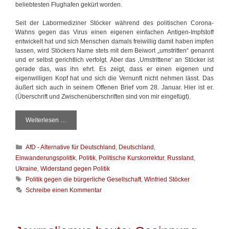
beliebtesten Flughafen gekürt worden.
Seit der Labormediziner Stöcker während des politischen Corona-
Wahns gegen das Virus einen eigenen einfachen Antigen-Impfstoff
entwickelt hat und sich Menschen damals freiwillig damit haben impfen
lassen, wird Stöckers Name stets mit dem Beiwort „umstritten“ genannt
und er selbst gerichtlich verfolgt. Aber das ‚Umstrittene‘ an Stöcker ist
gerade das, was ihn ehrt. Es zeigt, dass er einen eigenen und
eigenwilligen Kopf hat und sich die Vernunft nicht nehmen lässt. Das
äußert sich auch in seinem Offenen Brief vom 28. Januar. Hier ist er.
(Überschrift und Zwischenüberschriften sind von mir eingefügt).
Weiterlesen …
L
e
v
K
AfD - Alternative für Deutschland
,
Deutschland
,
i
a
t
Einwanderungspolitik
,
Politik
,
Politische Kurskorrektur
,
Russland
,
t
e
Ukraine
,
Widerstand gegen Politik
e
n
S
Politik gegen die bürgerliche Gesellschaft
,
Winfried Stöcker
g
-
c
Schreibe einen Kommentar
o
L
h
r
e
l
i
s
a
e
e
g