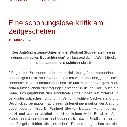
e
l
h
g
i
l
o
s
a
r
m
g
Eine schonungslose Kritik am
i
u
w
e
Zeitgeschehen
s
ö
n
h
r
e
t
19. März 2024
u
e
t
r
Der Anti-Mainstream-Unternehmer Winfried Stöcker stellt sie in
e
seinen „aktuellen Betrachtungen“ umfassend dar
– „Wehrt Euch,
:
haltet dagegen und schüttelt sie ab“
G
e
Erfolgreiche Unternehmer, die den sozialistisch-grünen Verbohrtheiten
s
der heutigen Politik widerstehen und offen widersprechen, gibt es nicht
i
sonderlich viele. Immerhin brauchen sie Mut, sich dem Zeitgeist samt
n
seinen unsäglichem Ausprägungen entgegenzustellen. Dazu auch die
n
Gabe, sich gegenüber den autoritären Anmaßungen nur mittelmäßig
u
befähigter politischer Führung mit Vernunft, kühlem Sachverstand und
n
Geschick zu behaupten. Zu diesen Unternehmern gehört der Arzt und
g
Labormediziner Prof. Dr. Winfried Stöcker. Daraus, wie er politisch
v
denkt und was er ablehnt, macht er keinen Hehl. Er ist ein Anti-
e
Mainstream-Unternehmer und bekennt sich dazu. Folglich gilt er bei
r
den Zeitgeist-Helden als „umstritten“. Er lässt dergleichen an sich
m