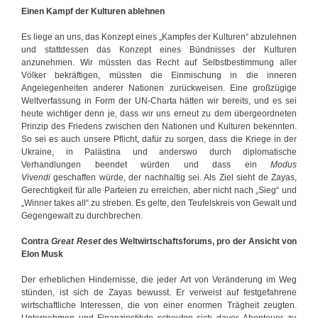
Einen Kampf der Kulturen ablehnen
t
i
Es liege an uns, das Konzept eines „Kampfes der Kulturen“ abzulehnen
n
und stattdessen das Konzept eines Bündnisses der Kulturen
a
anzunehmen. Wir müssten das Recht auf Selbstbestimmung aller
-
Völker bekräftigen, müssten die Einmischung in die inneren
K
Angelegenheiten anderer Nationen zurückweisen. Eine großzügige
o
Weltverfassung in Form der UN-Charta hätten wir bereits, und es sei
n
heute wichtiger denn je, dass wir uns erneut zu dem übergeordneten
f
Prinzip des Friedens zwischen den Nationen und Kulturen bekennten.
l
So sei es auch unsere Pflicht, dafür zu sorgen, dass die Kriege in der
i
Ukraine, in Palästina und anderswo durch diplomatische
k
Verhandlungen beendet würden und dass ein
Modus
t
Vivendi
geschaffen würde, der nachhaltig sei. Als Ziel sieht de Zayas,
Gerechtigkeit für alle Parteien zu erreichen, aber nicht nach „Sieg“ und
„Winner takes all“ zu streben. Es gelte, den Teufelskreis von Gewalt und
Gegengewalt zu durchbrechen.
Contra
Great Reset
des Weltwirtschaftsforums, pro der Ansicht von
Elon Musk
Der erheblichen Hindernisse, die jeder Art von Veränderung im Weg
stünden, ist sich de Zayas bewusst. Er verweist auf festgefahrene
wirtschaftliche Interessen, die von einer enormen Trägheit zeugten.
Unternehmen und Finanzinstitute scheuten sich davor, Abenteuer zu