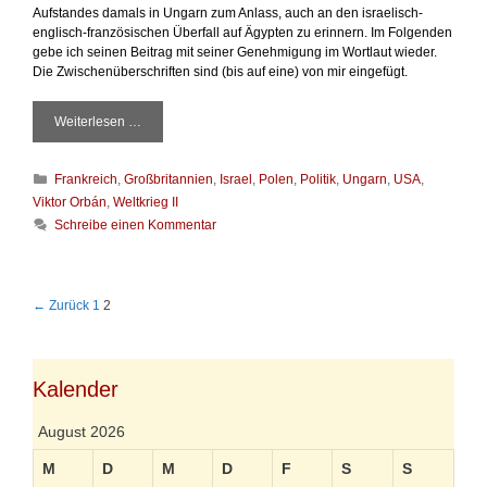
Aufstandes damals in Ungarn zum Anlass, auch an den israelisch-
englisch-französischen Überfall auf Ägypten zu erinnern. Im Folgenden
gebe ich seinen Beitrag mit seiner Genehmigung im Wortlaut wieder.
Die Zwischenüberschriften sind (bis auf eine) von mir eingefügt.
Weiterlesen …
Z
w
e
K
Frankreich
,
Großbritannien
,
Israel
,
Polen
,
Politik
,
Ungarn
,
USA
,
i
a
m
Viktor Orbán
,
Weltkrieg II
t
a
Schreibe einen Kommentar
e
l
g
1
o
9
r
5
B
← Zurück
1
2
i
6
e
e
i
n
t
r
Kalender
a
g
August 2026
s
-
M
D
M
D
F
S
S
N