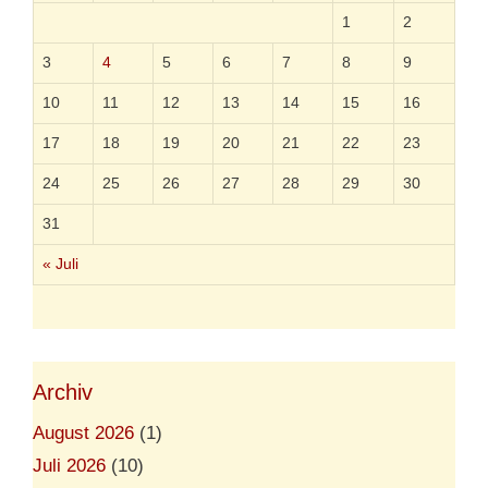
a
1
2
v
i
3
4
5
6
7
8
9
g
a
10
11
12
13
14
15
16
t
i
17
18
19
20
21
22
23
o
n
24
25
26
27
28
29
30
31
« Juli
Archiv
August 2026
(1)
Juli 2026
(10)