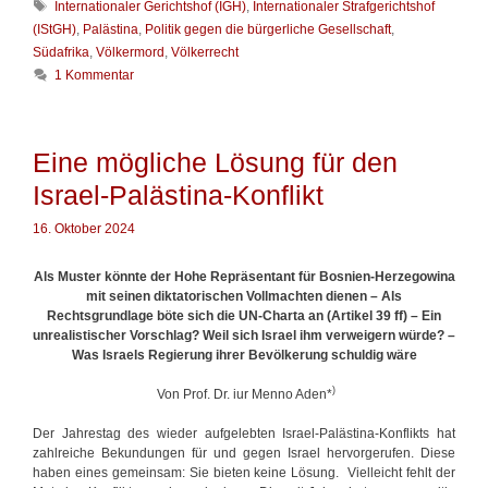
r
S
Internationaler Gerichtshof (IGH)
,
Internationaler Strafgerichtshof
e
r
c
(IStGH)
,
Palästina
,
Politik gegen die bürgerliche Gesellschaft
,
g
u
h
Südafrika
,
Völkermord
,
Völkerrecht
o
m
l
1 Kommentar
r
p
a
i
i
g
e
e
w
n
r
ö
Eine mögliche Lösung für den
u
r
n
t
Israel-Palästina-Konflikt
g
e
d
r
16. Oktober 2024
e
s
V
Als Muster könnte der Hohe Repräsentant für Bosnien-Herzegowina
ö
mit seinen diktatorischen Vollmachten dienen – Als
l
Rechtsgrundlage böte sich die UN-Charta an (Artikel 39 ff) – Ein
k
unrealistischer Vorschlag? Weil sich Israel ihm verweigern würde? –
e
Was Israels Regierung ihrer Bevölkerung schuldig wäre
r
)
r
Von Prof. Dr. iur Menno Aden*
e
c
Der Jahrestag des wieder aufgelebten Israel-Palästina-Konflikts hat
h
zahlreiche Bekundungen für und gegen Israel hervorgerufen. Diese
t
haben eines gemeinsam: Sie bieten keine Lösung. Vielleicht fehlt der