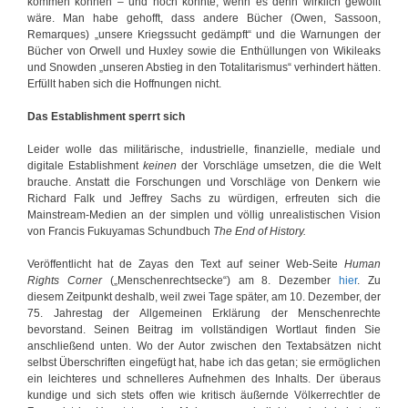
kommen können – und noch könnte, wenn es denn wirklich gewollt
wäre. Man habe gehofft, dass andere Bücher (Owen, Sassoon,
Remarques) „unsere Kriegssucht gedämpft“ und die Warnungen der
Bücher von Orwell und Huxley sowie die Enthüllungen von Wikileaks
und Snowden „unseren Abstieg in den Totalitarismus“ verhindert hätten.
Erfüllt haben sich die Hoffnungen nicht.
Das Establishment sperrt sich
Leider wolle das militärische, industrielle, finanzielle, mediale und
digitale Establishment
keinen
der Vorschläge umsetzen, die die Welt
brauche. Anstatt die Forschungen und Vorschläge von Denkern wie
Richard Falk und Jeffrey Sachs zu würdigen, erfreuten sich die
Mainstream-Medien an der simplen und völlig unrealistischen Vision
von Francis Fukuyamas Schundbuch
The End of History.
Veröffentlicht hat de Zayas den Text auf seiner Web-Seite
Human
Rights Corner
(„Menschenrechtsecke“) am 8. Dezember
hier
. Zu
diesem Zeitpunkt deshalb, weil zwei Tage später, am 10. Dezember, der
75. Jahrestag der Allgemeinen Erklärung der Menschenrechte
bevorstand. Seinen Beitrag im vollständigen Wortlaut finden Sie
anschließend unten. Wo der Autor zwischen den Textabsätzen nicht
selbst Überschriften eingefügt hat, habe ich das getan; sie ermöglichen
ein leichteres und schnelleres Aufnehmen des Inhalts. Der überaus
kundige und sich stets offen wie kritisch äußernde Völkerrechtler de