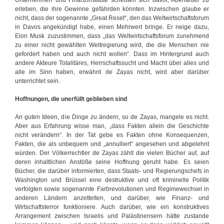
erleben, die ihre Gewinne gefährden könnten. Inzwischen glaube er
nicht, dass der sogenannte „Great Reset“, den das Weltwirtschaftsforum
in Davos angekündigt habe, einen Mehrwert bringe. Er neige dazu,
Elon Musk zuzustimmen, dass „das Weltwirtschaftsforum zunehmend
zu einer nicht gewählten Weltregierung wird, die die Menschen nie
gefordert haben und auch nicht wollen“. Dass im Hintergrund auch
andere Akteure Totalitäres, Herrschaftssucht und Macht über alles und
alle im Sinn haben, erwähnt de Zayas nicht, wird aber darüber
unterrichtet sein.
Hoffnungen, die unerfüllt geblieben sind
An guten Ideen, die Dinge zu ändern, so de Zayas, mangele es nicht.
Aber aus Erfahrung wisse man, „dass Fakten allein die Geschichte
nicht verändern“. In der Tat gebe es Fakten ohne Konsequenzen,
Fakten, die als unbequem und „annulliert“ angesehen und abgelehnt
würden. Der Völkerrechtler de Zayas zählt die vielen Bücher auf, auf
deren inhaltlichen Anstöße seine Hoffnung geruht habe. Es seien
Bücher, die darüber informierten, dass Staats- und Regierungschefs in
Washington und Brüssel eine destruktive und oft kriminelle Politik
verfolgten sowie sogenannte Farbrevolutionen und Regimewechsel in
anderen Ländern anzettelten, und darüber, wie Finanz- und
Wirtschaftsterror funktioniere. Auch darüber, wie ein konstruktives
Arrangement zwischen Israelis und Palästinensern hätte zustande