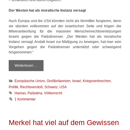
Der Westen hat als moralische Instanz versagt
Auch Europa und die USA könnten nicht als Vermittler fungieren, denn
sie stünden vollkommen auf der israelischen Seite und trügen die
Mitverantwortung für die massiven Menschenrechtsverletzungen
Israels gegen die Palästinenser. „Der Westen hat als moralische
Instanz versagt. Anstatt Israel zur Mäßigung zu bewegen, hat man sein
Vorgehen gegen die Palästinenser unterstützt oder schweigend
hingenommen.“
Weiterlesen …
D
e
r
K
Europäische Union
,
Großbritannien
,
Israel
,
Kriegsverbrechen
,
D
a
a
Politik
,
Rechtsverstoß
,
Schweiz
,
USA
t
u
S
Hamas
,
Palästina
,
Völkerrecht
e
e
c
1 Kommentar
g
r
h
o
k
l
r
o
a
i
n
g
Merkel hat viel auf dem Gewissen
e
f
w
n
l
ö