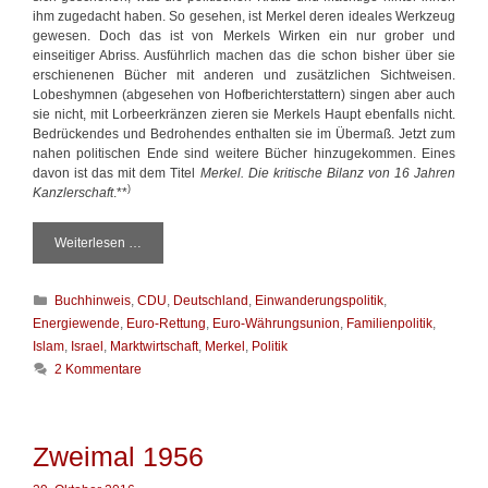
ihm zugedacht haben. So gesehen, ist Merkel deren ideales Werkzeug
gewesen. Doch das ist von Merkels Wirken ein nur grober und
einseitiger Abriss. Ausführlich machen das die schon bisher über sie
erschienenen Bücher mit anderen und zusätzlichen Sichtweisen.
Lobeshymnen (abgesehen von Hofberichterstattern) singen aber auch
sie nicht, mit Lorbeerkränzen zieren sie Merkels Haupt ebenfalls nicht.
Bedrückendes und Bedrohendes enthalten sie im Übermaß. Jetzt zum
nahen politischen Ende sind weitere Bücher hinzugekommen. Eines
davon ist das mit dem Titel
Merkel. Die kritische Bilanz von 16 Jahren
)
Kanzlerschaft
.**
Weiterlesen …
M
e
r
K
Buchhinweis
,
CDU
,
Deutschland
,
Einwanderungspolitik
,
k
a
e
Energiewende
,
Euro-Rettung
,
Euro-Währungsunion
,
Familienpolitik
,
t
l
Islam
,
Israel
,
Marktwirtschaft
,
Merkel
,
Politik
e
h
2 Kommentare
g
a
o
t
r
v
i
i
Zweimal 1956
e
e
n
l