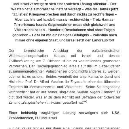
und Israel verweigern sich einer solchen Lösung offenbar – Der
l
Westen hat als moralische Instanz versagt – Was die Hamas jetzt
i
tat, ist ein Kriegsverbrechen und durch nichts zu rechtfertigen –
c
Aber auch Israel handelt massiv rechtswidrig – Trotz Hamas-
h
Terrorismus: Israels Gegenreaktion muss sich gleichwohl ans
Völkerrecht halten – Hunderte Resolutionen sind ohne Folgen
geblieben – Gaza ist wie ein riesiges Gefängnis – Palästina noch
immer ohne eigenen Staat, und Israel setzt den Landraub fort
Der terroristische Anschlag der palästinensischen
Widerstandsorganisation Hamas auf Israel und dessen
Zivilbevölkerung am 7. Oktober ist ein zu verurteilendes grausames
Verbrechen. Der Rachegegenschlag Israels auf die im Gaza-Streifen
zusammengepferchten Palästinenser droht, nichts anderes zu werden,
oder er ist es schon. Beides verurteilt der amerikanische Jurist und
Historiker Prof. Dr. Alfred Maurice de Zayas als einer der führenden
Experten für Menschenrechte und Völkerrecht. Seine Stellungnahme
)
veröffentlicht hat er auf seiner Blog-Seite
Human Rights Corner
*
. Er
gibt dort wieder, was er zu dem Konflikt auf Befragen der Schweizer
)
Zeitung „
Zeitgeschehen im Fokus“
geäußert hat.
**
Einer beidseitig tragfähigen Lösung verweigern sich USA,
Großbritannien, EU und Israel
Für de Zayas gibt es nur dann eine Lösung des jahrzehntelangen