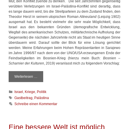
s
Mut, den Konflikt zuende zu denken. Die seit Jahrzehnten gegenseitig
verübten Verletzungen im Israel-Palästina-Konflikt sind derartig, dass
es lange dauern wird, bis die Streitparteien zu dem Zustand finden, den
Theodor Herzl in seinem utopischen Roman
Altneuland
(Leipzig 1902)
ausgemalt hat. Es besteht vielmehr die sehr reale Möglichkeit, dass
Israel aus den bekannten Gründen (demografische Entwicklung,
Wegfall des amerikanischen Schutzes, militärtechnische Aufholung der
Gegenseite) die nächsten Jahrzehnte nicht als Staat im heutigen Sinne
überdauern wird. Darauf sollte der Blick für eine Lösung gerichtet
werden. Meine Erfahrungen beim Hohen Repräsentanten in Sarajewo
im Jahre 1996/97 nach dem von der UNO/USA erzwungenen Ende der
Feindseligkeiten im Bosnien-Krieg (hierzu mein Buch:
Bosnien –
Scharnier der Kulturen
, 2019) veranlasst mich zu folgendem Vorschlag:
Weiterlesen …
E
i
n
K
Israel
,
Kriege
,
Politik
e
a
m
S
Gastbeitrag
,
Palästina
t
ö
c
Schreibe einen Kommentar
e
g
h
g
l
l
o
i
a
r
c
g
Eine bessere Welt ist möglich
i
h
w