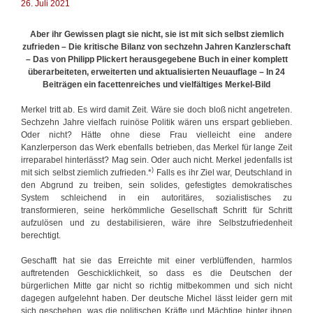
26. Juli 2021
i
r
k
t
t
Aber ihr Gewissen plagt sie nicht, sie ist mit sich selbst ziemlich
e
,
zufrieden – Die kritische Bilanz von sechzehn Jahren Kanzlerschaft
r
d
– Das von Philipp Plickert herausgegebene Buch in einer komplett
e
überarbeiteten, erweiterten und aktualisierten Neuauflage –
In 24
r
Beiträgen ein facettenreiches und vielfältiges Merkel-Bild
n
i
Merkel tritt ab. Es wird damit Zeit. Wäre sie doch bloß nicht angetreten.
c
Sechzehn Jahre vielfach ruinöse Politik wären uns erspart geblieben.
h
Oder nicht? Hätte ohne diese Frau vielleicht eine andere
t
Kanzlerperson das Werk ebenfalls betrieben, das Merkel für lange Zeit
e
irreparabel hinterlässt? Mag sein. Oder auch nicht. Merkel jedenfalls ist
)
n
mit sich selbst ziemlich zufrieden.*
Falls es ihr Ziel war, Deutschland in
d
den Abgrund zu treiben, sein solides, gefestigtes demokratisches
e
System schleichend in ein autoritäres, sozialistisches zu
n
transformieren, seine herkömmliche Gesellschaft Schritt für Schritt
s
aufzulösen und zu destabilisieren, wäre ihre Selbstzufriedenheit
o
berechtigt.
l
l
Geschafft hat sie das Erreichte mit einer verblüffenden, harmlos
auftretenden Geschicklichkeit, so dass es die Deutschen der
bürgerlichen Mitte gar nicht so richtig mitbekommen und sich nicht
dagegen aufgelehnt haben. Der deutsche Michel lässt leider gern mit
sich geschehen, was die politischen Kräfte und Mächtige hinter ihnen