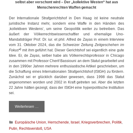
selbst aber verschont wird – Der „kollektive Westen“ hat aus
Menschenrechten Waffen gemacht
Der Internationale Strafgerichtshof in Den Haag ist keine neutrale
juristische Instanz mehr, sondern eine Waffe in den Händen des
‚kollektiven Westens‘, um seine Geopolitik weiter zu betreiben. Das
äußert der Völkerrechtswissenschaftler und ehemalige Uno-
Mandatsträger Prof. Dr. iur. et phil. Alfred de Zayas in einem Interview
vom 31. Oktober 2024, das die Schweizer Zeitung
Zeitgeschehen im
)
Fokus
*
mit ihm geführt hat. Dieser Gerichtshof sei eigentlich eine gute
Idee. Er, de Zayas, selber habe als Völkerrechtsprofessor in Chicago
zusammen mit Professor Cherif Bassiouni an dem Statut gearbeitet und
in den 1990er Jahren mehrere enthusiastische Artikel geschrieben, um
die Schaffung eines Internationalen Strafgerichtshof (IStGH) zu fördern.
Zunächst sei er glücklich darüber gewesen, dass 1998 das Statut
angenommen worden und 2002 in Kraft getreten sei. Aber die letzten
22 Jahre hätten gezeigt, dass der IStGH eine hyperpolitische Institution
sei.
Weiterlesen …
D
i
e
K
Europäische Union
,
Herrschende
,
Israel
,
Kriegsverbrechen
,
Politik
,
K
a
o
Putin
,
Rechtsverstoß
,
USA
t