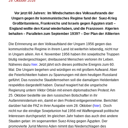
29. Oktober 2016
a
u
f
Vor jetzt 60 Jahren:
Im Windschatten des Volksaufstands der
d
Ungarn gegen ihr kommunistisches Regime fand der
Suez-Krieg
e
Großbritanniens, Frankreichs und Israels gegen Ägypten statt –
m
England wollte den Kanal wiederhaben, und die Franzosen
Algerien
G
behalten – Parallelen zum September 1939? –
Der Plan der Alliierten
e
w
Die Erinnerung an den Volksaufstand der Ungarn 1956 gegen das
i
kommunistische Regime in ihrem Land ist weiterhin lebendig, nicht nur
s
in Ungarn allein. Am 4. November 1956 haben ihn sowjetische Truppen
s
blutig niedergeschlagen; dreitausend Menschen verloren ihr Leben.
e
Näheres dazu
hier
.
Jetzt jährt sich dieses politische Ereignis zum 60.
n
Mal. Die Ungarn begehen und würdigen es mit großem Aufwand. Aber
die Feierlichkeiten haben zu Spannungen mit dem heutigen Russland
geführt. Das russische Staatsfernsehen soll die damaligen Heldentaten
respektlos dargestellt haben. Darauf reagiert hat die ungarische
Regierung untern Viktor Orbán mit einem diplomatischen Protest: Am
25. Oktober bestellte sie den russischen Botschafter in ihr
Außenministerium ein, damit er den Protest entgegennehme. Berichtet
darüber hat die FAZ in ihrer Ausgabe vom 28. Oktober (
hier
).
Doch
nicht nur die einstige Sowjetunion hat 1956 mit Waffengewalt politische
Interessen durchgesetzt. Im gleichen Jahr haben das auch drei andere
Staaten getan: im sogenannten Suez-Krieg gegen Ägypten. Der
promovierte Jurist Menno Aden nimmt das Niederschlagen des