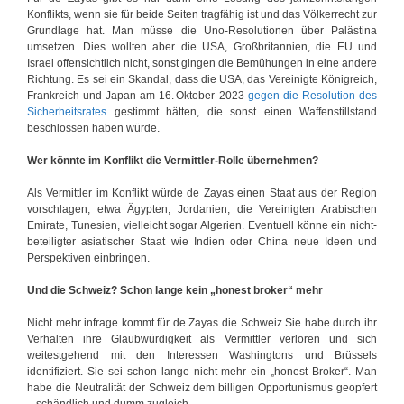
Konflikts, wenn sie für beide Seiten tragfähig ist und das Völkerrecht zur
Grundlage hat. Man müsse die Uno-Resolutionen über Palästina
umsetzen. Dies wollten aber die USA, Großbritannien, die EU und
Israel offensichtlich nicht, sonst gingen die Bemühungen in eine andere
Richtung. Es sei ein Skandal, dass die USA, das Vereinigte Königreich,
Frankreich und Japan am 16. Oktober 2023
gegen die Resolution des
Sicherheitsrates
gestimmt hätten, die sonst einen Waffenstillstand
beschlossen haben würde.
Wer könnte im Konflikt die Vermittler-Rolle übernehmen?
Als Vermittler im Konflikt würde de Zayas einen Staat aus der Region
vorschlagen, etwa Ägypten, Jordanien, die Vereinigten Arabischen
Emirate, Tunesien, vielleicht sogar Algerien. Eventuell könne ein nicht-
beteiligter asiatischer Staat wie Indien oder China neue Ideen und
Perspektiven einbringen.
Und die Schweiz? Schon lange kein „honest broker“ mehr
Nicht mehr infrage kommt für de Zayas die Schweiz Sie habe durch ihr
Verhalten ihre Glaubwürdigkeit als Vermittler verloren und sich
weitestgehend mit den Interessen Washingtons und Brüssels
identifiziert. Sie sei schon lange nicht mehr ein „honest Broker“. Man
habe die Neutralität der Schweiz dem billigen Opportunismus geopfert
– schändlich und dumm zugleich.