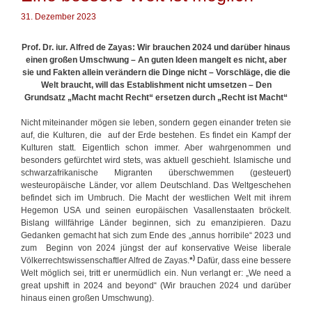
e
e
ö
31. Dezember 2023
n
L
r
ö
t
Prof. Dr. iur. Alfred de Zayas: Wir brauchen 2024 und darüber hinaus
s
e
einen großen Umschwung – An guten Ideen mangelt es nicht, aber
u
r
sie und Fakten allein verändern die Dinge nicht – Vorschläge, die die
n
Welt braucht, will das Establishment nicht umsetzen – Den
g
Grundsatz „Macht macht Recht“ ersetzen durch „Recht ist Macht“
f
ü
Nicht miteinander mögen sie leben, sondern gegen einander treten sie
r
auf, die Kulturen, die auf der Erde bestehen. Es findet ein Kampf der
d
Kulturen statt. Eigentlich schon immer. Aber wahrgenommen und
e
besonders gefürchtet wird stets, was aktuell geschieht. Islamische und
n
schwarzafrikanische Migranten überschwemmen (gesteuert)
I
westeuropäische Länder, vor allem Deutschland. Das Weltgeschehen
s
befindet sich im Umbruch. Die Macht der westlichen Welt mit ihrem
r
Hegemon USA und seinen europäischen Vasallenstaaten bröckelt.
a
Bislang willfährige Länder beginnen, sich zu emanzipieren. Dazu
e
Gedanken gemacht hat sich zum Ende des „annus horribile“ 2023 und
l
zum Beginn von 2024 jüngst der auf konservative Weise liberale
-
)
Völkerrechtswissenschaftler Alfred de Zayas.
*
Dafür, dass eine bessere
P
Welt möglich sei, tritt er unermüdlich ein. Nun verlangt er: „We need a
a
great upshift in 2024 and beyond“ (Wir brauchen 2024 und darüber
l
hinaus einen großen Umschwung).
ä
s