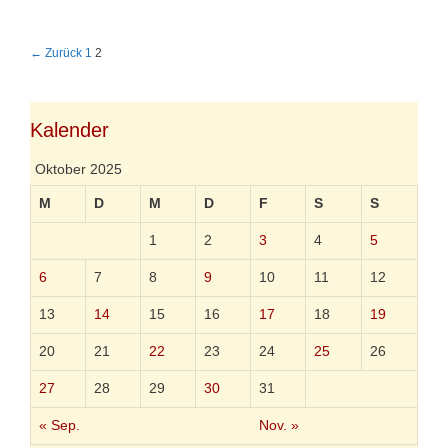
o
e
r
i
i
n
B
← Zurück
1
2
e
e
e
n
S
i
c
t
h
r
Kalender
a
a
n
g
Oktober 2025
d
s
e
-
M
D
M
D
F
S
S
N
a
1
2
3
4
5
v
i
6
7
8
9
10
11
12
g
a
13
14
15
16
17
18
19
t
i
20
21
22
23
24
25
26
o
n
27
28
29
30
31
« Sep.
Nov. »