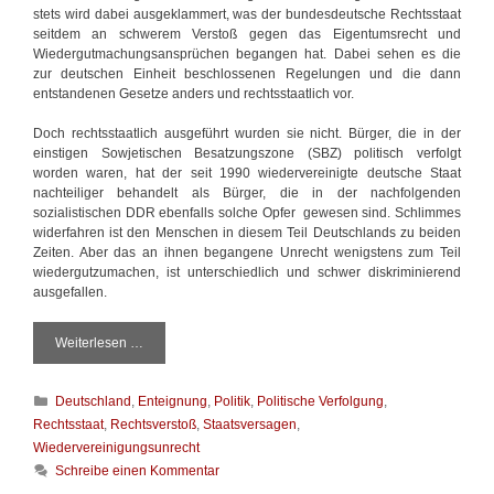
stets wird dabei ausgeklammert, was der bundesdeutsche Rechtsstaat
seitdem an schwerem Verstoß gegen das Eigentumsrecht und
Wiedergutmachungsansprüchen begangen hat. Dabei sehen es die
zur deutschen Einheit beschlossenen Regelungen und die dann
entstandenen Gesetze anders und rechtsstaatlich vor.
Doch rechtsstaatlich ausgeführt wurden sie nicht. Bürger, die in der
einstigen Sowjetischen Besatzungszone (SBZ) politisch verfolgt
worden waren, hat der seit 1990 wiedervereinigte deutsche Staat
nachteiliger behandelt als Bürger, die in der nachfolgenden
sozialistischen DDR ebenfalls solche Opfer gewesen sind. Schlimmes
widerfahren ist den Menschen in diesem Teil Deutschlands zu beiden
Zeiten. Aber das an ihnen begangene Unrecht wenigstens zum Teil
wiedergutzumachen, ist unterschiedlich und schwer diskriminierend
ausgefallen.
Weiterlesen …
E
s
b
K
Deutschland
,
Enteignung
,
Politik
,
Politische Verfolgung
,
l
a
e
Rechtsstaat
,
Rechtsverstoß
,
Staatsversagen
,
t
i
Wiedervereinigungsunrecht
e
b
Schreibe einen Kommentar
g
t