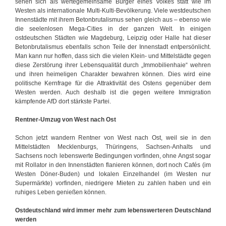
sehen sich als wertegemeinsame Bürger eines Volkes statt wie im
Westen als internationale Multi-Kulti-Bevölkerung. Viele westdeutschen
Innenstädte mit ihrem Betonbrutalismus sehen gleich aus – ebenso wie
die seelenlosen Mega-Cities in der ganzen Welt. In einigen
ostdeutschen Städten wie Magdeburg, Leipzig oder Halle hat dieser
Betonbrutalismus ebenfalls schon Teile der Innenstadt entpersönlicht.
Man kann nur hoffen, dass sich die vielen Klein- und Mittelstädte gegen
diese Zerstörung ihrer Lebensqualität durch „Immobilienhaie“ wehren
und ihren heimeligen Charakter bewahren können. Dies wird eine
politische Kernfrage für die Attraktivität des Ostens gegenüber dem
Westen werden. Auch deshalb ist die gegen weitere Immigration
kämpfende AfD dort stärkste Partei.
Rentner-Umzug von West nach Ost
Schon jetzt wandern Rentner von West nach Ost, weil sie in den
Mittelstädten Mecklenburgs, Thüringens, Sachsen-Anhalts und
Sachsens noch lebenswerte Bedingungen vorfinden, ohne Angst sogar
mit Rollator in den Innenstädten flanieren können, dort noch Cafés (im
Westen Döner-Buden) und lokalen Einzelhandel (im Westen nur
Supermärkte) vorfinden, niedrigere Mieten zu zahlen haben und ein
ruhiges Leben genießen können.
Ostdeutschland wird immer mehr zum lebenswerteren Deutschland
werden