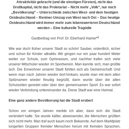
Attraktivität gebracht (und die einstigen Fürsten), nicht das
Großkapital, nicht das Proletariat – Nicht mehr „Volk“, nur noch
„Bevölkerung“ – Unterschiede zwischen West- und dem heutigen
Ostdeutschland – Rentner-Umzug von West nach Ost – Das heutige
Ostdeutschland wird immer mehr zum lebenswerteren Deutschland
werden – Eine kulturelle Tragödie
)
Gastbeitrag von Prof. Dr. Eberhard Hamer
*
Wie war doch früher unsere Stadt so schön! Sauber, ordentlich, sicher
und schon für Kinder attraktiv. Wir gingen nur ein paar hundert Meter
weiter zur Schule, zum Gymnasium, und nachher trafen sich viele
unserer Mitschüler wieder im Sportverein. Man kannte sich, man grüßte
sich. Die Einwohner unserer Stadt fühlten sich als Gemeinschaft. Und
wenn man nach Jahren wieder dort hinkam, wurde man mit dem alten
Spitznamen wieder freudig begrüßt, dann wurde über die alten
Schulzeiten geredet oder über den gemeinsamen Sport. Es war sofort
wieder Verbindung untereinander da. Diese Stadt war eine Heimat.
Eine ganz andere Bevölkerung hat die Stadt erobert
Schon vor einigen Jahren merkte ich aber, dass sich die Stadt
verändert hatte. Sie wurde kälter, abweisender, die Menschen grüßten
sich nicht mehr. Man traf auch kaum noch Bekannte. Auf dem Marktplatz
lungerten Gruppen fremder Menschen herum mit fremden Sprachen,