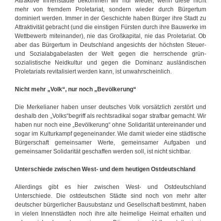
Attraktive Innenstädte bekommen wir nur wieder, wenn diese nicht
mehr von fremdem Proletariat, sondern wieder durch Bürgertum
dominiert werden. Immer in der Geschichte haben Bürger ihre Stadt zu
Attraktivität gebracht (und die einstigen Fürsten durch ihre Bauwerke im
Wettbewerb miteinander), nie das Großkapital, nie das Proletariat. Ob
aber das Bürgertum in Deutschland angesichts der höchsten Steuer-
und Sozialabgabelasten der Welt gegen die herrschende grün-
sozialistische Neidkultur und gegen die Dominanz ausländischen
Proletariats revitalisiert werden kann, ist unwahrscheinlich.
Nicht mehr „Volk“, nur noch „Bevölkerung“
Die Merkelianer haben unser deutsches Volk vorsätzlich zerstört und
deshalb den „Volks“begriff als rechtsradikal sogar strafbar gemacht. Wir
haben nur noch eine „Bevölkerung“ ohne Solidarität untereinander und
sogar im Kulturkampf gegeneinander. Wie damit wieder eine städtische
Bürgerschaft gemeinsamer Werte, gemeinsamer Aufgaben und
gemeinsamer Solidarität geschaffen werden soll, ist nicht sichtbar.
Unterschiede zwischen West- und dem heutigen Ostdeutschland
Allerdings gibt es hier zwischen West- und Ostdeutschland
Unterschiede. Die ostdeutschen Städte sind noch von mehr alter
deutscher bürgerlicher Bausubstanz und Gesellschaft bestimmt, haben
in vielen Innenstädten noch ihre alte heimelige Heimat erhalten und