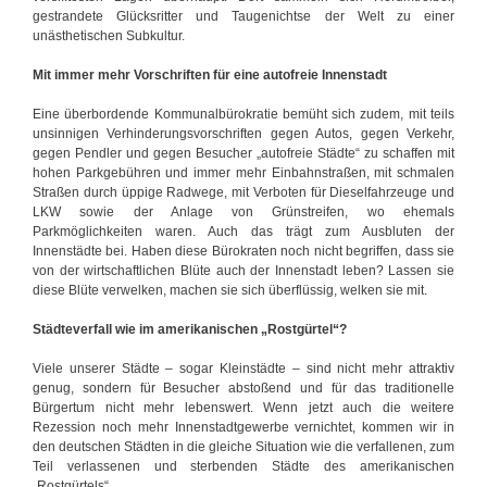
gestrandete Glücksritter und Taugenichtse der Welt zu einer
unästhetischen Subkultur.
Mit immer mehr Vorschriften für eine autofreie Innenstadt
Eine überbordende Kommunalbürokratie bemüht sich zudem, mit teils
unsinnigen Verhinderungsvorschriften gegen Autos, gegen Verkehr,
gegen Pendler und gegen Besucher „autofreie Städte“ zu schaffen mit
hohen Parkgebühren und immer mehr Einbahnstraßen, mit schmalen
Straßen durch üppige Radwege, mit Verboten für Dieselfahrzeuge und
LKW sowie der Anlage von Grünstreifen, wo ehemals
Parkmöglichkeiten waren. Auch das trägt zum Ausbluten der
Innenstädte bei. Haben diese Bürokraten noch nicht begriffen, dass sie
von der wirtschaftlichen Blüte auch der Innenstadt leben? Lassen sie
diese Blüte verwelken, machen sie sich überflüssig, welken sie mit.
Städteverfall wie im amerikanischen „Rostgürtel“?
Viele unserer Städte – sogar Kleinstädte – sind nicht mehr attraktiv
genug, sondern für Besucher abstoßend und für das traditionelle
Bürgertum nicht mehr lebenswert. Wenn jetzt auch die weitere
Rezession noch mehr Innenstadtgewerbe vernichtet, kommen wir in
den deutschen Städten in die gleiche Situation wie die verfallenen, zum
Teil verlassenen und sterbenden Städte des amerikanischen
„Rostgürtels“.