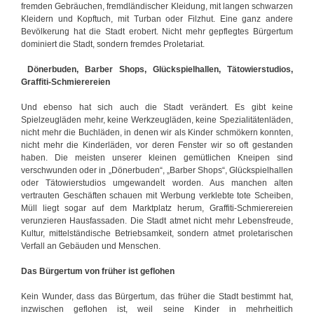
fremden Gebräuchen, fremdländischer Kleidung, mit langen schwarzen
Kleidern und Kopftuch, mit Turban oder Filzhut. Eine ganz andere
Bevölkerung hat die Stadt erobert. Nicht mehr gepflegtes Bürgertum
dominiert die Stadt, sondern fremdes Proletariat.
Dönerbuden, Barber Shops, Glückspielhallen, Tätowierstudios,
Graffiti-Schmierereien
Und ebenso hat sich auch die Stadt verändert. Es gibt keine
Spielzeugläden mehr, keine Werkzeugläden, keine Spezialitätenläden,
nicht mehr die Buchläden, in denen wir als Kinder schmökern konnten,
nicht mehr die Kinderläden, vor deren Fenster wir so oft gestanden
haben. Die meisten unserer kleinen gemütlichen Kneipen sind
verschwunden oder in „Dönerbuden“, „Barber Shops“, Glückspielhallen
oder Tätowierstudios umgewandelt worden. Aus manchen alten
vertrauten Geschäften schauen mit Werbung verklebte tote Scheiben,
Müll liegt sogar auf dem Marktplatz herum, Graffiti-Schmierereien
verunzieren Hausfassaden. Die Stadt atmet nicht mehr Lebensfreude,
Kultur, mittelständische Betriebsamkeit, sondern atmet proletarischen
Verfall an Gebäuden und Menschen.
Das Bürgertum von früher ist geflohen
Kein Wunder, dass das Bürgertum, das früher die Stadt bestimmt hat,
inzwischen geflohen ist, weil seine Kinder in mehrheitlich