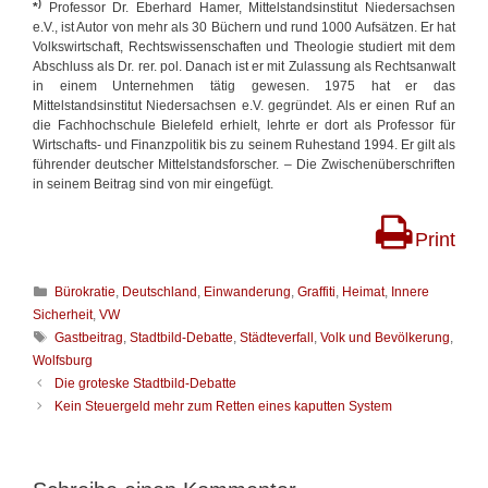
)
*
Professor Dr. Eberhard Hamer, Mittelstandsinstitut Niedersachsen
e.V., ist Autor von mehr als 30 Büchern und rund 1000 Aufsätzen. Er hat
Volkswirtschaft, Rechtswissenschaften und Theologie studiert mit dem
Abschluss als Dr. rer. pol. Danach ist er mit Zulassung als Rechtsanwalt
in einem Unternehmen tätig gewesen. 1975 hat er das
Mittelstandsinstitut Niedersachsen e.V. gegründet. Als er einen Ruf an
die Fachhochschule Bielefeld erhielt, lehrte er dort als Professor für
Wirtschafts- und Finanzpolitik bis zu seinem Ruhestand 1994. Er gilt als
führender deutscher Mittelstandsforscher. – Die Zwischenüberschriften
in seinem Beitrag sind von mir eingefügt.
Print
K
Bürokratie
,
Deutschland
,
Einwanderung
,
Graffiti
,
Heimat
,
Innere
a
Sicherheit
,
VW
t
S
Gastbeitrag
,
Stadtbild-Debatte
,
Städteverfall
,
Volk und Bevölkerung
,
e
c
Wolfsburg
g
h
B
Die groteske Stadtbild-Debatte
o
l
e
Kein Steuergeld mehr zum Retten eines kaputten System
r
a
i
i
g
t
e
w
r
n
ö
a