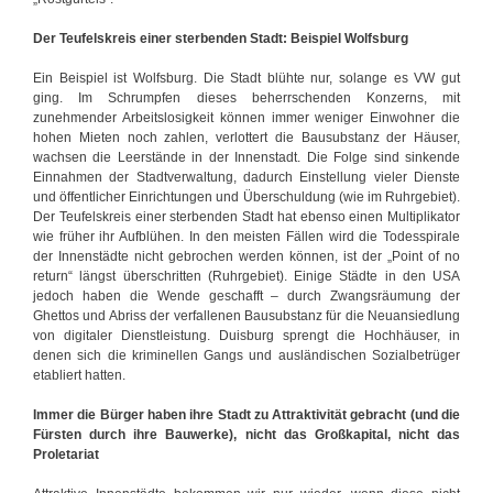
Der Teufelskreis einer sterbenden Stadt: Beispiel Wolfsburg
Ein Beispiel ist Wolfsburg. Die Stadt blühte nur, solange es VW gut
ging. Im Schrumpfen dieses beherrschenden Konzerns, mit
zunehmender Arbeitslosigkeit können immer weniger Einwohner die
hohen Mieten noch zahlen, verlottert die Bausubstanz der Häuser,
wachsen die Leerstände in der Innenstadt. Die Folge sind sinkende
Einnahmen der Stadtverwaltung, dadurch Einstellung vieler Dienste
und öffentlicher Einrichtungen und Überschuldung (wie im Ruhrgebiet).
Der Teufelskreis einer sterbenden Stadt hat ebenso einen Multiplikator
wie früher ihr Aufblühen. In den meisten Fällen wird die Todesspirale
der Innenstädte nicht gebrochen werden können, ist der „Point of no
return“ längst überschritten (Ruhrgebiet). Einige Städte in den USA
jedoch haben die Wende geschafft – durch Zwangsräumung der
Ghettos und Abriss der verfallenen Bausubstanz für die Neuansiedlung
von digitaler Dienstleistung. Duisburg sprengt die Hochhäuser, in
denen sich die kriminellen Gangs und ausländischen Sozialbetrüger
etabliert hatten.
Immer die Bürger haben ihre Stadt zu Attraktivität gebracht (und die
Fürsten durch ihre Bauwerke), nicht das Großkapital, nicht das
Proletariat