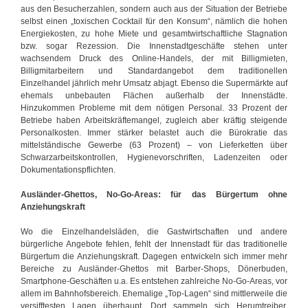
aus den Besucherzahlen, sondern auch aus der Situation der Betriebe
selbst einen „toxischen Cocktail für den Konsum“, nämlich die hohen
Energiekosten, zu hohe Miete und gesamtwirtschaftliche Stagnation
bzw. sogar Rezession. Die Innenstadtgeschäfte stehen unter
wachsendem Druck des Online-Handels, der mit Billigmieten,
Billigmitarbeitern und Standardangebot dem traditionellen
Einzelhandel jährlich mehr Umsatz abjagt. Ebenso die Supermärkte auf
ehemals unbebauten Flächen außerhalb der Innenstädte.
Hinzukommen Probleme mit dem nötigen Personal. 33 Prozent der
Betriebe haben Arbeitskräftemangel, zugleich aber kräftig steigende
Personalkosten. Immer stärker belastet auch die Bürokratie das
mittelständische Gewerbe (63 Prozent) – von Lieferketten über
Schwarzarbeitskontrollen, Hygienevorschriften, Ladenzeiten oder
Dokumentationspflichten.
Ausländer-Ghettos, No-Go-Areas: für das Bürgertum ohne
Anziehungskraft
Wo die Einzelhandelsläden, die Gastwirtschaften und andere
bürgerliche Angebote fehlen, fehlt der Innenstadt für das traditionelle
Bürgertum die Anziehungskraft. Dagegen entwickeln sich immer mehr
Bereiche zu Ausländer-Ghettos mit Barber-Shops, Dönerbuden,
Smartphone-Geschäften u.a. Es entstehen zahlreiche No-Go-Areas, vor
allem im Bahnhofsbereich. Ehemalige „Top-Lagen“ sind mittlerweile die
versifftesten Lagen überhaupt. Dort sammeln sich Herumtreiber,