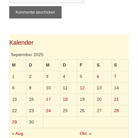
i
b
l
s
i
t
e
Kalender
September 2025
M
D
M
D
F
S
S
1
2
3
4
5
6
7
8
9
10
11
12
13
14
15
16
17
18
19
20
21
22
23
24
25
26
27
28
29
30
« Aug.
Okt. »