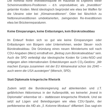
Die nominal hohe Investitionsquote im Haushalt ist Ergebnis vieler
Scheininvestitions-Positionen – d.h. unproduktiver, als „Investition“
getarnter Kosten. Meist ideologisch begründet wie etwa bei Waffen für
die Ukraine oder bei „Klimainvestitionen“. Oder bei fälschlich zu
Nettoneuinvestitionen umdeklarierten, zwingenden Re-Investitionen
etwa bei Brückenreparaturen.
Keine Einsparungen, keine Entlastungen, kein Bürokratieabbau
Im Entwurf finden sich so gut wie keine Einsparungen oder
Entlastungen von Bürgern oder Unternehmen, weder Steuer- noch
Bürokratieabbau. Die Gründung eines neuen Ministeriums soll nach
CDU-Angaben (Merz) ernsthaft ein „
Beitrag zum Bürokratieabbau
“ sein.
Auch die SPD verteidigt stur ideologische Kosten für Links-NGO und
entgegen allen internationalen Entwicklungen auch CO
-Gedöns: „
Wir
2
machen Europa zusammen mit der EU klimaneutral schon bis 2040 –
auch wenn die USA aussteigen“
(Miersch, SPD).
Statt Diplomatie kriegerische Rhetorik
Zudem setzt die Bundesregierung auf ablenkenden und z.T.
gefährlichen Aktionismus in der Außenpolitik, wo keinerlei „Invest in
Diplomatie“ erkennbar ist – stattdessen kriegerische Rhetorik. Und sie
setzt auf Lügen und Beleidigungen wie etwa CDU-Spahn, der
perfiderweise die AfD als „
5. Kolonne Moskaus
“ diffamiert. Das sagt ein