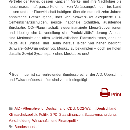
Vertreter der Partei, dessen Kanzlerin Merkel und ihre Nachfolger bis
heute massenhaft ganze Kolonnen von Verfassungsfeinden ins Land
lassen und der Planwirtschaft huldigen: über die nun seit zehn Jahren
anhaltende Grenzaufgabe, über von Schwarz-Rot akzeptierte EU-
Gemeinschaftsschulden, riesige nationale Schulden, ausufernde
Bürokratie, CO
-Planwirtschaft, steuerfinanzierte Mega-Subventionen
2
und ideologische Umverteilung statt Produktivitätsförderung. All das
sind Merkmale des alten kollektivistischen Plansozialismus, der uns
heute aus Brüssel und Berlin heraus leider viel näher bedroht!
Schwarz-Rot-Grün geben vor, Moskau zu bekämpfen – doch sie holen
das alte Sowjet-System ganz ohne Moskau zu uns!
________________________________
)
*
Boehringer ist stellvertretender Bundessprecher der AfD. Überschrift
und Zwischenüberschriften sind von mir eingefügt.
Print
K
AfD - Alternative für Deutschland
,
CDU
,
CO2-Wahn
,
Deutschland
,
a
Klimaschutzpolitik
,
Politik
,
SPD
,
Staatsfinanzen
,
Staatsverschuldung
,
t
Verschuldung
,
Wirtschafts- und Finanzpolitik
e
S
Bundeshaushalt
g