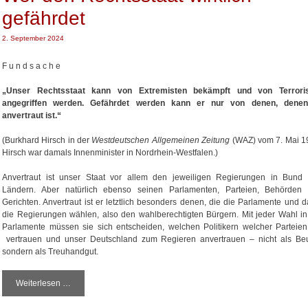
gefährdet
2. September 2024
F u n d s a c h e
„Unser Rechtsstaat kann von Extremisten bekämpft und von Terrori
angegriffen werden. Gefährdet werden kann er nur von denen, dene
anvertraut ist.“
(Burkhard Hirsch in der
Westdeutschen Allgemeinen Zeitung
(WAZ) vom 7. Mai 1
Hirsch war damals Innenminister in Nordrhein-Westfalen.)
Anvertraut ist unser Staat vor allem den jeweiligen Regierungen in Bund
Ländern. Aber natürlich ebenso seinen Parlamenten, Parteien, Behörden
Gerichten. Anvertraut ist er letztlich besonders denen, die die Parlamente und d
die Regierungen wählen, also den wahlberechtigten Bürgern. Mit jeder Wahl in
Parlamente müssen sie sich entscheiden, welchen Politikern welcher Parteien
vertrauen und unser Deutschland zum Regieren anvertrauen – nicht als Beu
sondern als Treuhandgut.
Weiterlesen …
W
e