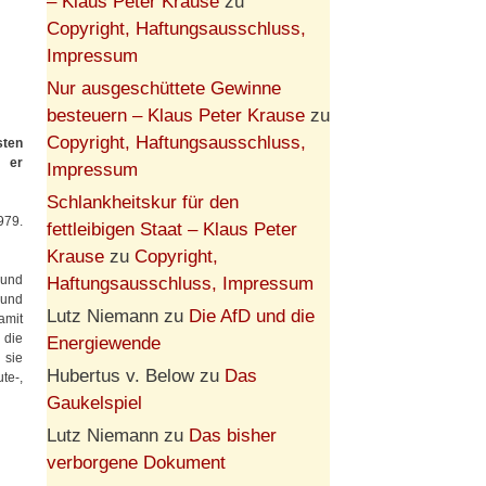
– Klaus Peter Krause
zu
Copyright, Haftungsausschluss,
Impressum
Nur ausgeschüttete Gewinne
besteuern – Klaus Peter Krause
zu
Copyright, Haftungsausschluss,
sten
n er
Impressum
Schlankheitskur für den
979.
fettleibigen Staat – Klaus Peter
Krause
zu
Copyright,
 und
Haftungsausschluss, Impressum
 und
Lutz Niemann
zu
Die AfD und die
amit
 die
Energiewende
 sie
Hubertus v. Below
zu
Das
te-,
Gaukelspiel
Lutz Niemann
zu
Das bisher
verborgene Dokument