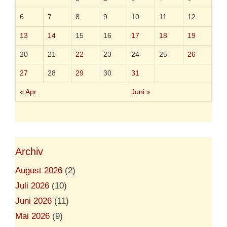
i
e
6
7
8
9
10
11
12
e
r
13
14
15
16
17
18
19
’
s
20
21
22
23
24
25
26
v
e
27
28
29
30
31
r
m
« Apr.
Juni »
a
g
Archiv
August 2026
(2)
Juli 2026
(10)
Juni 2026
(11)
Mai 2026
(9)