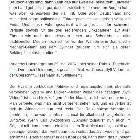
Deutschlands sind, dann kann das nur zweierlei bedeuten:
Entweder
dem Land geht es so gut, dass es wirklich keine anderen Sorgen hat –
was aber keineswegs der Fall ist. Oder aber Deutschland und
zumindest seine politmediale Führungsschicht sind geistig völlig am
Ende. Und diese Führungsschicht will angesichts der schweren
Verluste sowohl für die drei regierenden Linksparteien auf allen
Ebenen wie auch der schweren Leser- und Seher-Verluste aller
traditionellen Medien noch schnell vor den Wahlen eine dramatische
Neonazi-Gefahr aus dem Zylinder zaubern, um sich als deren
Bekämpfer selbst zu retten.“
(Andreas Unterberger am 29. Mai 2024 unter seiner Rubrik „Tagebuch“
hier
: Dort auch Unterbergers gesamter Text zur Causa „Sylt-Video“ mit
der Überschrift „Hasenjagd auf Sufflieder“ )
Der Hysterie verblödeter Politiker und regierungsfrommer, ebenfalls
verblödeter System- und Lücken–Medien wegen des besagten „Sylt-
Videos“ ist noch hinzuzufügen: Jeder blamiere sich, wie er’s vermag.
Man verbiete, was man nicht verbreitet sehen will, und es verbreitet
sich in Windeseile nun erst recht. Der Reiz, solche Verbote zu
übertreten, ist unwiderstehlich – zumal für alkoholisch angeheitertes
Jungvolk. Wenn Gigi D’Agostinos „L’Amour toujours“ nun auch im
Original mit dem überaus einfallsreichen Text nicht mehr gespielt und
gesungen werden darf, weil dann doch sofort das „Sylt-Video“ und gar
schlimmes „Rassistisches“ in den Kopf gerät, dann kann das nunmehr