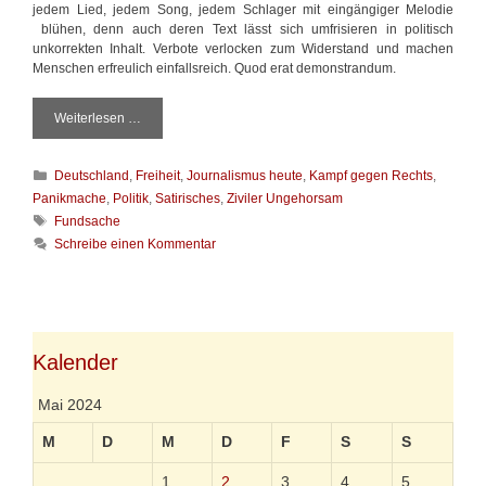
jedem Lied, jedem Song, jedem Schlager mit eingängiger Melodie
blühen, denn auch deren Text lässt sich umfrisieren in politisch
unkorrekten Inhalt. Verbote verlocken zum Widerstand und machen
Menschen erfreulich einfallsreich. Quod erat demonstrandum.
Weiterlesen …
J
e
d
K
Deutschland
,
Freiheit
,
Journalismus heute
,
Kampf gegen Rechts
,
e
a
r
Panikmache
,
Politik
,
Satirisches
,
Ziviler Ungehorsam
t
b
S
Fundsache
e
l
c
Schreibe einen Kommentar
g
a
h
o
m
l
r
i
a
i
e
g
e
r
w
n
e
ö
Kalender
s
r
i
t
Mai 2024
c
e
h
r
M
D
M
D
F
S
S
,
w
1
2
3
4
5