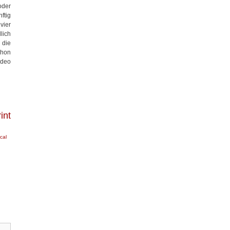
oder
ftig
vier
lich
 die
chon
ideo
int
ical