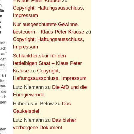
– Klaus Peter Krause
zu
t
n,
Copyright, Haftungsausschluss,
für
Impressum
on
e
Nur ausgeschüttete Gewinne
s
besteuern – Klaus Peter Krause
zu
e
Copyright, Haftungsausschluss,
ine,
Impressum
nach
 auf
Schlankheitskur für den
det,
fettleibigen Staat – Klaus Peter
end,
Krause
zu
Copyright,
 ist
 als
Haftungsausschluss, Impressum
den,
ral-
Lutz Niemann
zu
Die AfD und die
 die
Energiewende
lich
ogen
Hubertus v. Below
zu
Das
Gaukelspiel
Lutz Niemann
zu
Das bisher
verborgene Dokument
hren