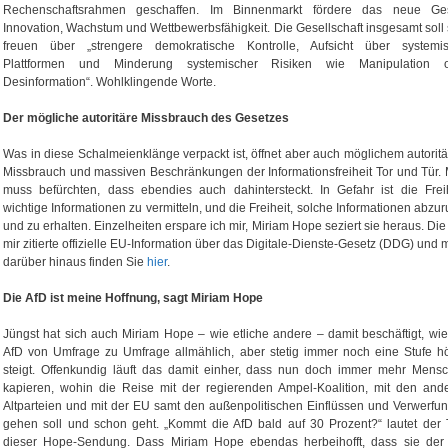
Rechenschaftsrahmen geschaffen. Im Binnenmarkt fördere das neue Ge
Innovation, Wachstum und Wettbewerbsfähigkeit. Die Gesellschaft insgesamt soll 
freuen über „strengere demokratische Kontrolle, Aufsicht über systemi
Plattformen und Minderung systemischer Risiken wie Manipulation 
Desinformation“. Wohlklingende Worte.
Der mögliche autoritäre Missbrauch des Gesetzes
Was in diese Schalmeienklänge verpackt ist, öffnet aber auch möglichem autorit
Missbrauch und massiven Beschränkungen der Informationsfreiheit Tor und Tür.
muss befürchten, dass ebendies auch dahintersteckt. In Gefahr ist die Freih
wichtige Informationen zu vermitteln, und die Freiheit, solche Informationen abzur
und zu erhalten. Einzelheiten erspare ich mir, Miriam Hope seziert sie heraus. Die
mir zitierte offizielle EU-Information über das Digitale-Dienste-Gesetz (DDG) und 
darüber hinaus finden Sie
hier
.
Die AfD ist meine Hoffnung, sagt Miriam Hope
Jüngst hat sich auch Miriam Hope – wie etliche andere – damit beschäftigt, wie
AfD von Umfrage zu Umfrage allmählich, aber stetig immer noch eine Stufe h
steigt. Offenkundig läuft das damit einher, dass nun doch immer mehr Mens
kapieren, wohin die Reise mit der regierenden Ampel-Koalition, mit den and
Altparteien und mit der EU samt den außenpolitischen Einflüssen und Verwerfu
gehen soll und schon geht. „Kommt die AfD bald auf 30 Prozent?“ lautet der T
dieser Hope-Sendung. Dass Miriam Hope ebendas herbeihofft, dass sie der