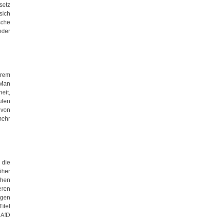
setz
sich
sche
oder
ärem
 Man
eit,
ufen
 von
mehr
 die
öher
chen
eren
ngen
itel
 AfD