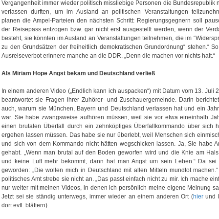
Vergangenheit immer wieder politisch missliebige Personen die Bundesrepublik n
verlassen durften, um im Ausland an politischen Veranstaltungen teilzuneh
planen die Ampel-Parteien den nächsten Schritt: Regierungsgegnern soll paus
der Reisepass entzogen bzw. gar nicht erst ausgestellt werden, wenn der Verd
besteht, sie könnten im Ausland an Veranstaltungen teilnehmen, die im “Widersp
zu den Grundsätzen der freiheitlich demokratischen Grundordnung“ stehen.“ So
Ausreiseverbot erinnere manche an die DDR. „Denn die machen vor nichts halt.“
Als Miriam Hope Angst bekam und Deutschland verließ
In einem anderen Video („Endlich kann ich auspacken“) mit Datum vom 13. Juli 
beantwortet sie Fragen ihrer Zuhörer- und Zuschauergemeinde. Darin berichtet
auch, warum sie München, Bayern und Deutschland verlassen hat und ein Jahr 
war. Sie habe zwangsweise aufhören müssen, weil sie vor etwa eineinhalb Ja
einen brutalen Überfall durch ein zehnköpfiges Überfallkommando über sich 
ergehen lassen müssen. Das habe sie nur überlebt, weil Menschen sich einmisc
und sich von dem Kommando nicht hätten wegschicken lassen. Ja, Sie habe A
gehabt. „Wenn man brutal auf den Boden geworfen wird und die Knie am Hals
und keine Luft mehr bekommt, dann hat man Angst um sein Leben.“ Da sei 
geworden: „Die wollen mich in Deutschland mit allen Mitteln mundtot machen.“
politisches Amt strebe sie nicht an. „Das passt einfach nicht zu mir. Ich mache ein
nur weiter mit meinen Videos, in denen ich persönlich meine eigene Meinung sa
Jetzt sei sie ständig unterwegs, immer wieder an einem anderen Ort (
hier
und b
dort evtl. blättern).