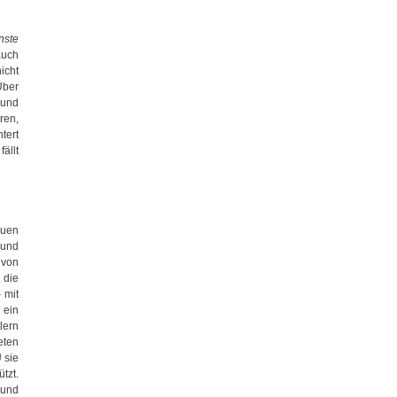
nste
auch
icht
Über
 und
ren,
tert
ällt
euen
 und
 von
die
 mit
 ein
lern
eten
 sie
tzt.
 und