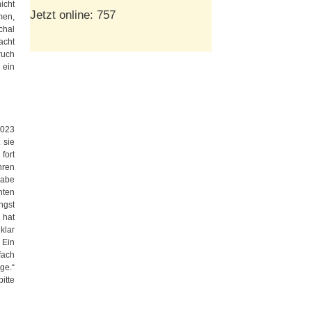
icht
Jetzt online: 757
men,
chal
acht
ruch
 ein
2023
 sie
fort
hren
habe
hten
ngst
 hat
klar
 Ein
fach
ge.“
itte