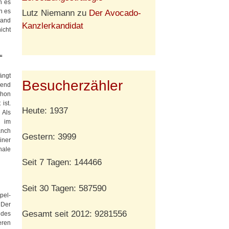
n es
n es
Lutz Niemann
zu
Der Avocado-
Land
Kanzlerkandidat
icht
“
ängt
Besucherzähler
rend
chon
ist.
Heute: 1937
 Als
7 im
anch
Gestern: 3999
iner
hale
Seit 7 Tagen: 144466
Seit 30 Tagen: 587590
pel-
 Der
Gesamt seit 2012: 9281556
 des
eren