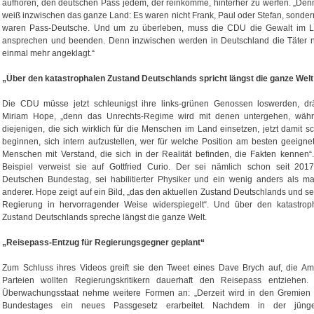
aufhören, den deutschen Pass jedem, der reinkomme, hinterher zu werfen. „Den
weiß inzwischen das ganze Land: Es waren nicht Frank, Paul oder Stefan, sonder
waren Pass-Deutsche. Und um zu überleben, muss die CDU die Gewalt im 
ansprechen und beenden. Denn inzwischen werden in Deutschland die Täter n
einmal mehr angeklagt.“
„Über den katastrophalen Zustand Deutschlands spricht längst die ganze Welt
Die CDU müsse jetzt schleunigst ihre links-grünen Genossen loswerden, dr
Miriam Hope, „denn das Unrechts-Regime wird mit denen untergehen, wäh
diejenigen, die sich wirklich für die Menschen im Land einsetzen, jetzt damit s
beginnen, sich intern aufzustellen, wer für welche Position am besten geeignet 
Menschen mit Verstand, die sich in der Realität befinden, die Fakten kennen“.
Beispiel verweist sie auf Gottfried Curio. Der sei nämlich schon seit 201
Deutschen Bundestag, sei habilitierter Physiker und ein wenig anders als m
anderer. Hope zeigt auf ein Bild, „das den aktuellen Zustand Deutschlands und se
Regierung in hervorragender Weise widerspiegelt“. Und über den katastrop
Zustand Deutschlands spreche längst die ganze Welt.
„Reisepass-Entzug für Regierungsgegner geplant“
Zum Schluss ihres Videos greift sie den Tweet eines Dave Brych auf, die Am
Parteien wollten Regierungskritikern dauerhaft den Reisepass entziehen.
Überwachungsstaat nehme weitere Formen an: „Derzeit wird in den Gremien
Bundestages ein neues Passgesetz erarbeitet. Nachdem in der jüng