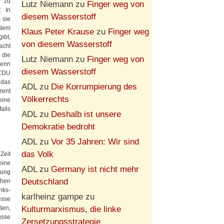
“ zu
Lutz Niemann
zu
Finger weg von
r
: In
diesem Wasserstoff
 sie
 dem
Klaus Peter Krause
zu
Finger weg
ibt,
von diesem Wasserstoff
acht
 die
Lutz Niemann
zu
Finger weg von
denn
diesem Wasserstoff
 CDU
 das
ADL
zu
Die Korrumpierung des
zent
Völkerrechts
eine
alls
ADL
zu
Deshalb ist unsere
Demokratie bedroht
ADL
zu
Vor 35 Jahren: Wir sind
das Volk
Zeit
eine
ADL
zu
Germany ist nicht mehr
tung
Deutschland
ehen
nks-
karlheinz gampe
zu
esse
Kulturmarxismus, die linke
ßen,
üsse
Zersetzungsstrategie