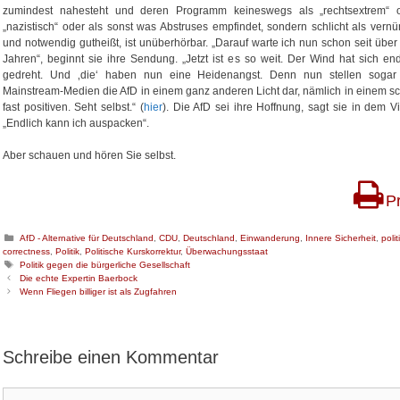
zumindest nahesteht und deren Programm keineswegs als „rechtsextrem“ 
„nazistisch“ oder als sonst was Abstruses empfindet, sondern schlicht als vernün
und notwendig gutheißt, ist unüberhörbar. „Darauf warte ich nun schon seit über 
Jahren“, beginnt sie ihre Sendung. „Jetzt ist es so weit. Der Wind hat sich end
gedreht. Und ‚die‘ haben nun eine Heidenangst. Denn nun stellen sogar
Mainstream-Medien die AfD in einem ganz anderen Licht dar, nämlich in einem s
fast positiven. Seht selbst.“ (
hier
). Die AfD sei ihre Hoffnung, sagt sie in dem V
„Endlich kann ich auspacken“.
Aber schauen und hören Sie selbst.
Pr
K
AfD - Alternative für Deutschland
,
CDU
,
Deutschland
,
Einwanderung
,
Innere Sicherheit
,
polit
correctness
a
,
Politik
,
Politische Kurskorrektur
,
Überwachungsstaat
t
S
Politik gegen die bürgerliche Gesellschaft
B
e
c
Die echte Expertin Baerbock
e
g
h
Wenn Fliegen billiger ist als Zugfahren
i
o
l
t
r
a
r
i
g
a
e
w
Schreibe einen Kommentar
g
n
ö
s
r
-
t
K
N
e