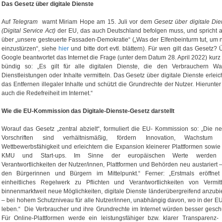
Das Gesetz über digitale Dienste
Auf
Telegram
warnt Miriam Hope am 15. Juli vor dem
Gesetz über digitale Die
(Digital Service Act)
der EU, das auch Deutschland befolgen muss, und spricht 
über „unsere gesteuerte Fassaden-Demokratie“ („Was der Elfenbeinturm tut, um n
einzustürzen“, siehe
hier
und bitte dort evtl. blättern). Für wen gilt das Gesetz? 
Google beantwortet das Internet die Frage (unter dem Datum 28. April 2022) kurz
bündig so: „Es gilt für alle digitalen Dienste, die den Verbrauchern Wa
Dienstleistungen oder Inhalte vermitteln. Das Gesetz über digitale Dienste erleich
das Entfernen illegaler Inhalte und schützt die Grundrechte der Nutzer. Hierunter f
auch die Redefreiheit im Internet.“
Wie die EU-Kommission das Digitale-Dienste-Gesetz darstellt
Worauf das Gesetz „zentral abzielt“, formuliert die EU- Kommission so: „Die n
Vorschriften sind verhältnismäßig, fördern Innovation, Wachstum
Wettbewerbsfähigkeit und erleichtern die Expansion kleinerer Plattformen sowie
KMU und Start-ups. Im Sinne der europäischen Werte werden 
Verantwortlichkeiten der Nutzer/innen, Plattformen und Behörden neu austariert –
den Bürgerinnen und Bürgern im Mittelpunkt.“ Ferner: „Erstmals eröffnet
einheitliches Regelwerk zu Pflichten und Verantwortlichkeiten von Vermitt
binnenmarktweit neue Möglichkeiten, digitale Dienste länderübergreifend anzubi
– bei hohem Schutzniveau für alle Nutzer/innen, unabhängig davon, wo in der EU
leben.“ Die Verbraucher und ihre Grundrechte im Internet würden besser geschü
Für Online-Plattformen werde ein leistungsfähiger bzw. klarer Transparenz-