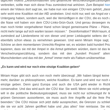
täglichen Videos „Desinformationen und gefährliche Verschwörungserzählungen
verbreiten, sollte man sich diese Frau zumindest mal anhören. Zum Beispiel
hie
einem der Videos dort sagt sie, sie habe nun von einigen CDU-lern gehört, „dass
sehr wohl eine Koalition mit der AfD anstreben. Und nicht nur, weil sie Angst vor
Untergang haben, sondern auch, weil die Vernünftigen in der CDU, die es noch g
die Nase voll haben von dem CDU-Links-Grün-Guck. Und genau deswegen m
man noch hinter vorgehaltener Hand schon längst gemeinsame Pläne – Pläne,
nicht mehr lange auf sich warten lassen müssen.“ Desinformation? Wohl kaum, 
zumindest auf Länderebene ist von dieser und jener Liebäugelei seitens der
ebenfalls schon etwas zu vernehmen gewesen. Und wenn Miriam Hope sagt,
Schöne an dem momentanen Unrechts-Regime sei, es würden bald hundert Pro
kapieren, dass sie mit der Ampel in die Armut getrieben würden, dann ist das k
Verschwörungserzählung, sondern das mit den „hundert Prozent“ allenf
Wunschdenken und das mit der „Armut“ immer mehr als Faktum unübersehbar.
„Es kann und wird nur noch eine einzige Koalition geben“
Miriam Hope gibt sich auch von noch mehr überzeugt: „Wir haben längst keine 
mehr, darüber zu philosophieren, welche Koalition. Es kann und wird nur noch 
einzige geben. Denn ganz Europa und auch die USA geht wieder in Rich
conservative. Und das wird auch der CDU klar. Sie weiß: Wenn sie nicht unterg
will in die politische Bedeutungslosigkeit, muss sie nicht nur schleunigst ihr li
grünen Genossen aussortieren, sie muss auch ihre Angriffe auf die freie Pr
beenden.“ Die CDU müsse sich jetzt dafür aussprechen, die Grenzen zu schlie
die sie vor acht Jahren geöffnet habe und „das alles“ hier reinlasse. Sie m