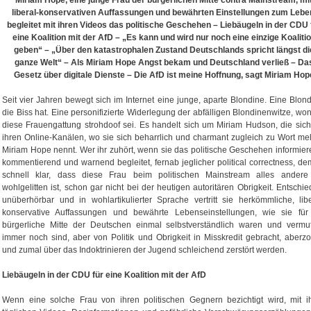
Miriam Hope, eine junge Frau der bürgerlichen Mitte contra Mainstream, mi
liberal-konservativen Auffassungen und bewährten Einstellungen zum Lebe
begleitet mit ihren Videos das politische Geschehen – Liebäugeln in der CDU 
eine Koalition mit der AfD – „Es kann und wird nur noch eine einzige Koaliti
geben“ – „Über den katastrophalen Zustand Deutschlands spricht längst di
ganze Welt“ – Als Miriam Hope Angst bekam und Deutschland verließ –
Da
Gesetz über digitale Dienste – Die AfD ist meine Hoffnung, sagt Miriam Hop
Seit vier Jahren bewegt sich im Internet eine junge, aparte Blondine. Eine Blond
die Biss hat. Eine personifizierte Widerlegung der abfälligen Blondinenwitze, wo
diese Frauengattung strohdoof sei. Es handelt sich um Miriam Hudson, die sich
ihren Online-Kanälen, wo sie sich beharrlich und charmant zugleich zu Wort mel
Miriam Hope nennt. Wer ihr zuhört, wenn sie das politische Geschehen informier
kommentierend und warnend begleitet, fernab jeglicher political correctness, dem
schnell klar, dass diese Frau beim politischen Mainstream alles andere
wohlgelitten ist, schon gar nicht bei der heutigen autoritären Obrigkeit. Entschie
unüberhörbar und in wohlartikulierter Sprache vertritt sie herkömmliche, libe
konservative Auffassungen und bewährte Lebenseinstellungen, wie sie für
bürgerliche Mitte der Deutschen einmal selbstverständlich waren und vermut
immer noch sind, aber von Politik und Obrigkeit in Misskredit gebracht, aberz
und zumal über das Indoktrinieren der Jugend schleichend zerstört werden.
Liebäugeln in der CDU für eine Koalition mit der AfD
Wenn eine solche Frau von ihren politischen Gegnern bezichtigt wird, mit i