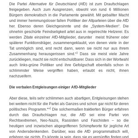
Die Partei
Alternative für Deutschland
(AfD) ist zum Draufschlagen
freigegeben. Auch zum Ausgrenzen, obwohl von rund 6 Millionen
Bürgern demokratisch in die Parlamente gewählt. Mit geballter Macht
und immer hemmungsloser fallen Politiker der Altparteien über die AfD
her. Ebenso deren Gleichgesinnte und die „System-Medien“. Die
ohnehin geschürte Feindseligkeit artet aus in regelrechte Hetzerei. Es
werden Zitate einzelner AfD-Mitglieder, darunter meist früherer oder
späterer Funktionsträger, zusammengeklaubt, von denen viele in der
Tat unmöglich sind, erst recht dann, wenn sie nicht nur aus ihrem
)
Zusammenhang herausgerissen sind.*
Dass sie meist viele Jahre
zurückliegen, macht sie nicht entschuldbarer. Dass sich in der Wortwahl
auch links-grüne Politiker und ihre Gefolgschaft ebenfalls schon in
schlimmster Weise vergriffen haben, erlaubt es nicht, ihnen
nachzueifern.
Die verbalen Entgleisungen einiger AfD-Mitglieder
Aber diese, teils sehr schlimmen auch abartigen, Entgleisungen stehen
bei weitem nicht für die Partei als Ganzes und schon gar nicht für deren
)
politisches Programm.**
Die solchermaßen traktierten Bürger erfahren
durch das Draufschlagen nur, die AfD sei eine Partei von
Rechtsextremen, Neo-Nazis, Rassisten und Faschisten – so die
heutigen und inzwischen abgegriffenen Schimpfworte für jegliche Art
von Andersdenkenden. Darüber, was die AfD programmatisch will,
erfahren sie nichts. Es könnte ja sein, dass sie es vernünftig finden und