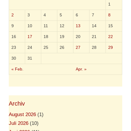
f
1
r
e
2
3
4
5
6
7
8
i
g
9
10
11
12
13
14
15
e
g
16
17
18
19
20
21
22
e
b
23
24
25
26
27
28
29
e
n
30
31
« Feb.
Apr. »
Archiv
August 2026
(1)
Juli 2026
(10)