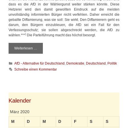
dass es die AfD in der Wählergunst weiter stärken könnte. Diese
Hetzerei wird den damit gewollten Eindruck auf die meisten
unvollständig informierten Bürger nicht verfehlen. Daher erreicht die
geballte Diffamierung, was sie soll: Sie wirkt. Den Diffamierern geht es
darum, den Bürgern einzubleuen, die AfD sei ein Fall für den
Verfassungsschutz; sie sollen abgeschreckt werden, die AfD zu
)
wählen.***
Die Parteiführung macht das höchst besorgt.
Weiterlesen …
Z
u
m
K
AfD - Alternative für Deutschland
,
Demokratie
,
Deutschland
,
Politik
D
a
r
Schreibe einen Kommentar
t
a
e
u
g
f
o
s
r
c
i
Kalender
h
e
l
n
a
März 2020
g
e
M
D
M
D
F
S
S
n