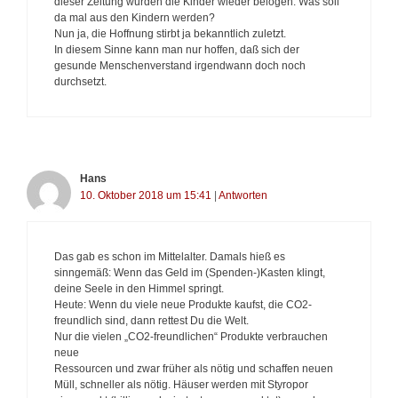
dieser Zeitung wurden die Kinder wieder belogen. Was soll
da mal aus den Kindern werden?
Nun ja, die Hoffnung stirbt ja bekanntlich zuletzt.
In diesem Sinne kann man nur hoffen, daß sich der
gesunde Menschenverstand irgendwann doch noch
durchsetzt.
Hans
10. Oktober 2018 um 15:41
|
Antworten
Das gab es schon im Mittelalter. Damals hieß es
sinngemäß: Wenn das Geld im (Spenden-)Kasten klingt,
deine Seele in den Himmel springt.
Heute: Wenn du viele neue Produkte kaufst, die CO2-
freundlich sind, dann rettest Du die Welt.
Nur die vielen „CO2-freundlichen“ Produkte verbrauchen
neue
Res­sour­cen und zwar früher als nötig und schaffen neuen
Müll, schneller als nötig. Häuser werden mit Styropor