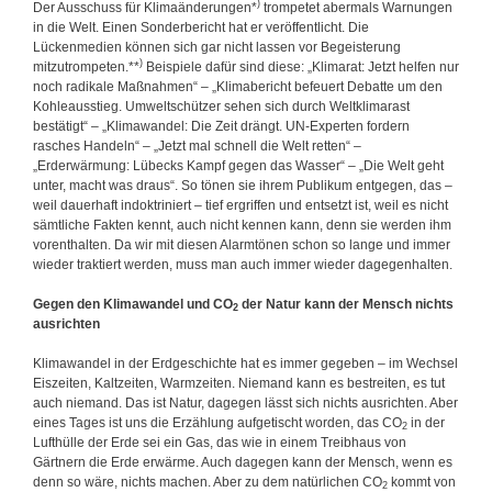
)
Der Ausschuss für Klimaänderungen*
trompetet abermals Warnungen
in die Welt. Einen Sonderbericht hat er veröffentlicht. Die
Lückenmedien können sich gar nicht lassen vor Begeisterung
)
mitzutrompeten.**
Beispiele dafür sind diese: „Klimarat: Jetzt helfen nur
noch radikale Maßnahmen“ – „Klimabericht befeuert Debatte um den
Kohleausstieg. Umweltschützer sehen sich durch Weltklimarast
bestätigt“ – „Klimawandel: Die Zeit drängt. UN-Experten fordern
rasches Handeln“ – „Jetzt mal schnell die Welt retten“ –
„Erderwärmung: Lübecks Kampf gegen das Wasser“ – „Die Welt geht
unter, macht was draus“. So tönen sie ihrem Publikum entgegen, das –
weil dauerhaft indoktriniert – tief ergriffen und entsetzt ist, weil es nicht
sämtliche Fakten kennt, auch nicht kennen kann, denn sie werden ihm
vorenthalten. Da wir mit diesen Alarmtönen schon so lange und immer
wieder traktiert werden, muss man auch immer wieder dagegenhalten.
Gegen den Klimawandel und CO
der Natur kann der Mensch nichts
2
ausrichten
Klimawandel in der Erdgeschichte hat es immer gegeben – im Wechsel
Eiszeiten, Kaltzeiten, Warmzeiten. Niemand kann es bestreiten, es tut
auch niemand. Das ist Natur, dagegen lässt sich nichts ausrichten. Aber
eines Tages ist uns die Erzählung aufgetischt worden, das CO
in der
2
Lufthülle der Erde sei ein Gas, das wie in einem Treibhaus von
Gärtnern die Erde erwärme. Auch dagegen kann der Mensch, wenn es
denn so wäre, nichts machen. Aber zu dem natürlichen CO
kommt von
2