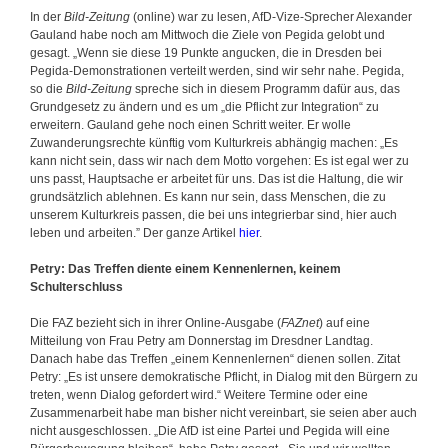
In der
Bild-Zeitung
(online) war zu lesen, AfD-Vize-Sprecher Alexander
Gauland habe noch am Mittwoch die Ziele von Pegida gelobt und
gesagt. „Wenn sie diese 19 Punkte angucken, die in Dresden bei
Pegida-Demonstrationen verteilt werden, sind wir sehr nahe. Pegida,
so die
Bild-Zeitung
spreche sich in diesem Programm dafür aus, das
Grundgesetz zu ändern und es um „die Pflicht zur Integration“ zu
erweitern. Gauland gehe noch einen Schritt weiter. Er wolle
Zuwanderungsrechte künftig vom Kulturkreis abhängig machen: „Es
kann nicht sein, dass wir nach dem Motto vorgehen: Es ist egal wer zu
uns passt, Hauptsache er arbeitet für uns. Das ist die Haltung, die wir
grundsätzlich ablehnen. Es kann nur sein, dass Menschen, die zu
unserem Kulturkreis passen, die bei uns integrierbar sind, hier auch
leben und arbeiten.” Der ganze Artikel
hier
.
Petry: Das Treffen diente einem Kennenlernen, keinem
Schulterschluss
Die FAZ bezieht sich in ihrer Online-Ausgabe (
FAZnet
) auf eine
Mitteilung von Frau Petry am Donnerstag im Dresdner Landtag.
Danach habe das Treffen „einem Kennenlernen“ dienen sollen. Zitat
Petry: „Es ist unsere demokratische Pflicht, in Dialog mit den Bürgern zu
treten, wenn Dialog gefordert wird.“ Weitere Termine oder eine
Zusammenarbeit habe man bisher nicht vereinbart, sie seien aber auch
nicht ausgeschlossen. „Die AfD ist eine Partei und Pegida will eine