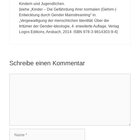
Kindern und Jugendlichen.
[siehe „Kinder – Die Gefährdung ihrer normalen (Gehirn-)
Entwicklung durch Gender Mainstreaming“ in:
„Vergewaltigung der menschlichen Identität. Über die
Irrtümer der Gender-Ideologie, 4. erweiterte Auflage, Verlag
Logos Editions, Ansbach, 2014: ISBN 978-3-9814303-9-4]
Schreibe einen Kommentar
K
o
m
m
e
n
t
a
r
N
a