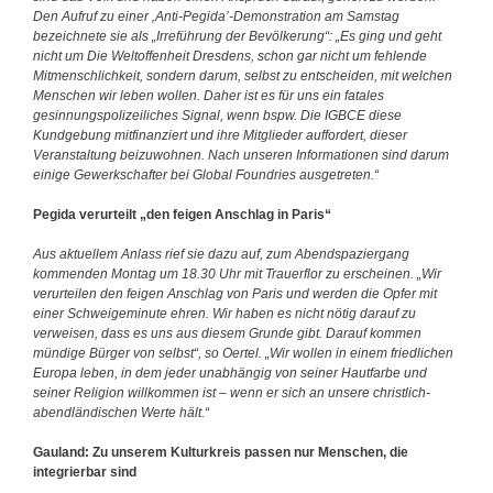
Den Aufruf zu einer ‚Anti‐Pegida’-Demonstration am Samstag
bezeichnete sie als „Irreführung der Bevölkerung“: „Es ging und geht
nicht um Die Weltoffenheit Dresdens, schon gar nicht um fehlende
Mitmenschlichkeit, sondern darum, selbst zu entscheiden, mit welchen
Menschen wir leben wollen. Daher ist es für uns ein fatales
gesinnungspolizeiliches Signal, wenn bspw. Die IGBCE diese
Kundgebung mitfinanziert und ihre Mitglieder auffordert, dieser
Veranstaltung beizuwohnen. Nach unseren Informationen sind darum
einige Gewerkschafter bei Global Foundries ausgetreten.“
Pegida verurteilt „den feigen Anschlag in Paris“
Aus aktuellem Anlass rief sie dazu auf, zum Abendspaziergang
kommenden Montag um 18.30 Uhr mit Trauerflor zu erscheinen. „Wir
verurteilen den feigen Anschlag von Paris und werden die Opfer mit
einer Schweigeminute ehren. Wir haben es nicht nötig darauf zu
verweisen, dass es uns aus diesem Grunde gibt. Darauf kommen
mündige Bürger von selbst“, so Oertel. „Wir wollen in einem friedlichen
Europa leben, in dem jeder unabhängig von seiner Hautfarbe und
seiner Religion willkommen ist – wenn er sich an unsere christlich-
abendländischen Werte hält.“
Gauland: Zu unserem Kulturkreis passen nur Menschen, die
integrierbar sind