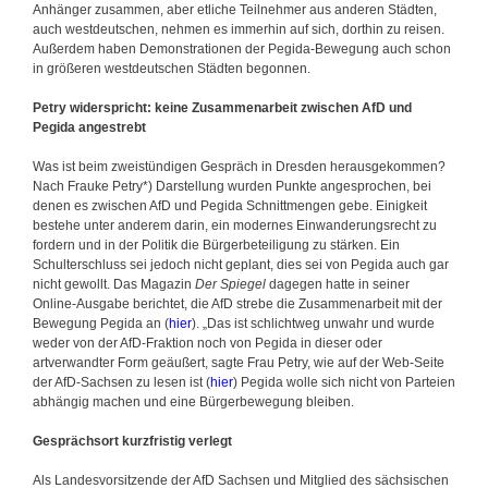
Anhänger zusammen, aber etliche Teilnehmer aus anderen Städten,
auch westdeutschen, nehmen es immerhin auf sich, dorthin zu reisen.
Außerdem haben Demonstrationen der Pegida-Bewegung auch schon
in größeren westdeutschen Städten begonnen.
Petry widerspricht: keine Zusammenarbeit zwischen AfD und
Pegida angestrebt
Was ist beim zweistündigen Gespräch in Dresden herausgekommen?
Nach Frauke Petry*) Darstellung wurden Punkte angesprochen, bei
denen es zwischen AfD und Pegida Schnittmengen gebe. Einigkeit
bestehe unter anderem darin, ein modernes Einwanderungsrecht zu
fordern und in der Politik die Bürgerbeteiligung zu stärken. Ein
Schulterschluss sei jedoch nicht geplant, dies sei von Pegida auch gar
nicht gewollt. Das Magazin
Der Spiegel
dagegen hatte in seiner
Online-Ausgabe berichtet, die AfD strebe die Zusammenarbeit mit der
Bewegung Pegida an (
hier
). „Das ist schlichtweg unwahr und wurde
weder von der AfD-Fraktion noch von Pegida in dieser oder
artverwandter Form geäußert, sagte Frau Petry, wie auf der Web-Seite
der AfD-Sachsen zu lesen ist (
hier
) Pegida wolle sich nicht von Parteien
abhängig machen und eine Bürgerbewegung bleiben.
Gesprächsort kurzfristig verlegt
Als Landesvorsitzende der AfD Sachsen und Mitglied des sächsischen