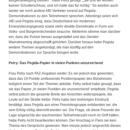
Bürgerbewegung bleiben“, habe Petry gesagt. „Sie und wir wollten
keinen Schulterschluss, und ich halte das für richtig.“ So würden auch
weder sie noch andere AfD-Vertreter vorerst auf Pegida-
Demonstrationen zu den Teilnehmern sprechen. Allerdings seien sich
AfD und Pegida einig, dass Deutschland ein modernes
Einwanderungsgesetz sowie mehr direkte Demokratie in Form von
Volks- und Bürgerentscheiden brauche. Weiterhin stimme man darüber
ein, dass die Polizei besser ausgestattet und das Gender-
Mainstreaming abgeschafft gehörten. Darüber hinaus habe Pegida
weitere Themen angekündigt, die man künftig auf den
Demonstrationen zur Sprache bringen wolle.
Petry: Das Pegida-Papier in vielen Punkten unzureichend
Frau Petry nach FAZ-Angaben weiter: Es sei jedoch klar geworden,
dass das 19 Punkte umfassende Positionspapier des Bündnisses
lediglich einen Teil der Themen abbilde. Petry selbst habe gesagt, dass
sie das Papier „in vielen Punkten als unzureichend“ empfinde, Pegida
selbst jedoch die gesamte Breite der Ansichten widerspiegele, die
Leute auf die Straße treibe. Petry habe den bisherigen Eindruck
bestätigt, dass Pegida aus einer Freundesgruppe entstanden sei, die
vom Erfolg völlig überrollt worden sei. Die Frage, ob diese Freunde die
Lage angesichts der wachsenden Teilnehmerzahl noch im Griff hätten,
habe Petry nicht beantworten können. Der Anschlag in Paris sei kein
Thema des Gesprächs gewesen. Man müsse jedoch angesichts dieses