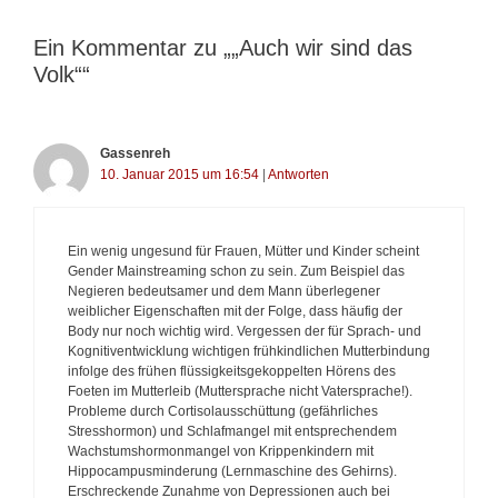
o
r
r
a
Ein Kommentar zu „„Auch wir sind das
i
g
Volk““
e
s
n
-
N
a
Gassenreh
v
10. Januar 2015 um 16:54
|
Antworten
i
g
a
t
Ein wenig ungesund für Frauen, Mütter und Kinder scheint
i
Gender Mainstreaming schon zu sein. Zum Beispiel das
o
Negieren bedeutsamer und dem Mann überlegener
n
weiblicher Eigenschaften mit der Folge, dass häufig der
Body nur noch wichtig wird. Vergessen der für Sprach- und
Kognitiventwicklung wichtigen frühkindlichen Mutterbindung
infolge des frühen flüssigkeitsgekoppelten Hörens des
Foeten im Mutterleib (Muttersprache nicht Vatersprache!).
Probleme durch Cortisolausschüttung (gefährliches
Stresshormon) und Schlafmangel mit entsprechendem
Wachstumshormonmangel von Krippenkindern mit
Hippocampusminderung (Lernmaschine des Gehirns).
Erschreckende Zunahme von Depressionen auch bei