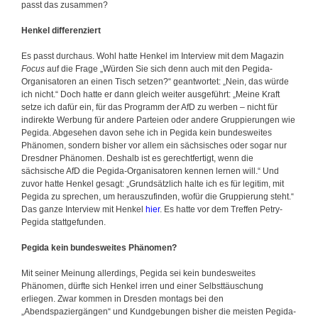
passt das zusammen?
Henkel differenziert
Es passt durchaus. Wohl hatte Henkel im Interview mit dem Magazin
Focus
auf die Frage „Würden Sie sich denn auch mit den Pegida-
Organisatoren an einen Tisch setzen?“ geantwortet: „Nein, das würde
ich nicht.“ Doch hatte er dann gleich weiter ausgeführt: „Meine Kraft
setze ich dafür ein, für das Programm der AfD zu werben – nicht für
indirekte Werbung für andere Parteien oder andere Gruppierungen wie
Pegida. Abgesehen davon sehe ich in Pegida kein bundesweites
Phänomen, sondern bisher vor allem ein sächsisches oder sogar nur
Dresdner Phänomen. Deshalb ist es gerechtfertigt, wenn die
sächsische AfD die Pegida-Organisatoren kennen lernen will.“ Und
zuvor hatte Henkel gesagt: „Grundsätzlich halte ich es für legitim, mit
Pegida zu sprechen, um herauszufinden, wofür die Gruppierung steht.“
Das ganze Interview mit Henkel
hier
. Es hatte vor dem Treffen Petry-
Pegida stattgefunden.
Pegida kein bundesweites Phänomen?
Mit seiner Meinung allerdings, Pegida sei kein bundesweites
Phänomen, dürfte sich Henkel irren und einer Selbsttäuschung
erliegen. Zwar kommen in Dresden montags bei den
„Abendspaziergängen“ und Kundgebungen bisher die meisten Pegida-