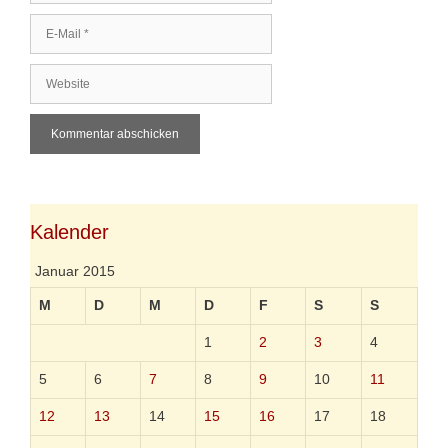
m
E
e
-
M
W
a
e
i
b
l
s
i
t
e
Kalender
Januar 2015
M
D
M
D
F
S
S
1
2
3
4
5
6
7
8
9
10
11
12
13
14
15
16
17
18