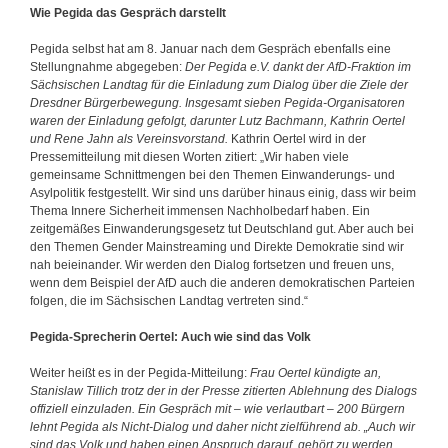
Wie Pegida das Gespräch darstellt
Pegida selbst hat am 8. Januar nach dem Gespräch ebenfalls eine
Stellungnahme abgegeben:
Der Pegida e.V. dankt der AfD-Fraktion im
Sächsischen Landtag für die Einladung zum Dialog über die Ziele der
Dresdner Bürgerbewegung. Insgesamt sieben Pegida‐Organisatoren
waren der Einladung gefolgt, darunter Lutz Bachmann, Kathrin Oertel
und Rene Jahn als Vereinsvorstand.
Kathrin Oertel wird in der
Pressemitteilung mit diesen Worten zitiert: „Wir haben viele
gemeinsame Schnittmengen bei den Themen Einwanderungs‐ und
Asylpolitik festgestellt. Wir sind uns darüber hinaus einig, dass wir beim
Thema Innere Sicherheit immensen Nachholbedarf haben. Ein
zeitgemäßes Einwanderungsgesetz tut Deutschland gut. Aber auch bei
den Themen Gender Mainstreaming und Direkte Demokratie sind wir
nah beieinander. Wir werden den Dialog fortsetzen und freuen uns,
wenn dem Beispiel der AfD auch die anderen demokratischen Parteien
folgen, die im Sächsischen Landtag vertreten sind.“
Pegida-Sprecherin Oertel: Auch wie sind das Volk
Weiter heißt es in der Pegida-Mitteilung:
Frau Oertel kündigte an,
Stanislaw Tillich trotz der in der Presse zitierten Ablehnung des Dialogs
offiziell einzuladen. Ein Gespräch mit – wie verlautbart – 200 Bürgern
lehnt Pegida als Nicht-Dialog und daher nicht zielführend ab. „Auch wir
sind das Volk und haben einen Anspruch darauf, gehört zu werden.