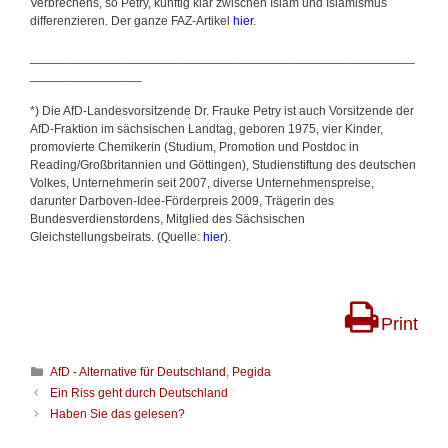
Verbrechens, so Petry, künftig klar zwischen Islam und Islamismus
differenzieren. Der ganze FAZ-Artikel
hier
.
_______________________________________________________
________________
*) Die AfD-Landesvorsitzende Dr. Frauke Petry ist auch Vorsitzende der
AfD-Fraktion im sächsischen Landtag, geboren 1975, vier Kinder,
promovierte Chemikerin (Studium, Promotion und Postdoc in
Reading/Großbritannien und Göttingen), Studienstiftung des deutschen
Volkes, Unternehmerin seit 2007, diverse Unternehmenspreise,
darunter Darboven-Idee-Förderpreis 2009, Trägerin des
Bundesverdienstordens, Mitglied des Sächsischen
Gleichstellungsbeirats. (Quelle:
hier
).
Print
K
AfD - Alternative für Deutschland
,
Pegida
a
B
Ein Riss geht durch Deutschland
t
e
Haben Sie das gelesen?
e
i
g
t