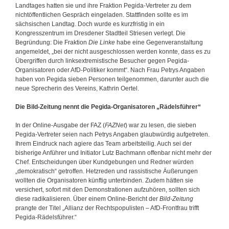
Landtages hatten sie und ihre Fraktion Pegida-Vertreter zu dem
nichtöffentlichen Gespräch eingeladen. Stattfinden sollte es im
sächsischen Landtag. Doch wurde es kurzfristig in ein
Kongresszentrum im Dresdener Stadtteil Striesen verlegt. Die
Begründung: Die Fraktion
Die Linke
habe eine Gegenveranstaltung
angemeldet, „bei der nicht ausgeschlossen werden konnte, dass es zu
Übergriffen durch linksextremistische Besucher gegen Pegida-
Organisatoren oder AfD-Politiker kommt“. Nach Frau Petrys Angaben
haben von Pegida sieben Personen teilgenommen, darunter auch die
neue Sprecherin des Vereins, Kathrin Oertel.
Die Bild-Zeitung nennt die Pegida-Organisatoren „Rädelsführer“
In der Online-Ausgabe der FAZ (
FAZNet
) war zu lesen, die sieben
Pegida-Vertreter seien nach Petrys Angaben glaubwürdig aufgetreten.
Ihrem Eindruck nach agiere das Team arbeitsteilig. Auch sei der
bisherige Anführer und Initiator Lutz Bachmann offenbar nicht mehr der
Chef. Entscheidungen über Kundgebungen und Redner würden
„demokratisch“ getroffen. Hetzreden und rassistische Äußerungen
wollten die Organisatoren künftig unterbinden. Zudem hätten sie
versichert, sofort mit den Demonstrationen aufzuhören, sollten sich
diese radikalisieren. Über einem Online-Bericht der
Bild-Zeitung
prangte der Titel „Allianz der Rechtspopulisten – AfD-Frontfrau trifft
Pegida-Rädelsführer.“