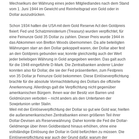
Wechselkurs der Währung eines jeden Mitgliedlandes nach dem Stand
vom 1. Juni 1944 im Gewicht und Reinheitsgrad von Gold oder in
Dollar auszudrücken.
Schon 1934 hatten die USA mit dem Gold Reserve Act den Goldpreis
fixiert. Fed und Schatzministerium (Treasury) wurden verpflichtet, für
eine Feinunze Gold 35 Dollar zu zahlen. Dieser Preis wurde 1944 in
das Abkommen von Bretton Woods übernommen. Da alle beteiligten
Währungen starr an den Dollar gekoppelt waren, der Dollar aber fest
an den Goldpreis gebunden war, konnte gleichzeitig auch der Wert
jeder beliebigen Währung in Gold angegeben werden. Das galt auch
für die 1948 eingeführte D-Mark. Die Zentralbanken anderer Länder
konnten also für Dollar, die sie der Fed präsentierten, zum Festpreis
von 35 Dollar je Feinunze Gold bekommen. Diese Einlöseverpflichtung
brachte für die absolute Vormachtstellung des Dollars die offizielle
Anerkennung. Allerdings galt die Verpflichtung nicht gegenüber
amerikanischen Bürgern. Ihnen war der Besitz von Barren und
Goldmünzen verboten – nicht anders als den Untertanen der
Sowjetunion unter Stalin.
Weil mit der Einlöseverpflichtung der Dollar so gut wie Gold war, hielten
die außeramerikanischen Zentralbanken einen größeren Teil ihrer
Dollar-Devisen als Reservewährung. Daher konnte die Fed die Dollar-
Geldmenge über ihren Goldbestand hinaus erhöhen, ohne eine
vollständige Einlösung der Dollar in Gold befürchten zu müssen. Die
Einlöseverpflichtung war auch der Grund dafür, warum der