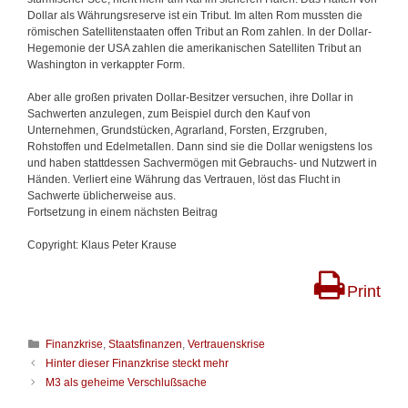
Dollar als Währungsreserve ist ein Tribut. Im alten Rom mussten die
römischen Satellitenstaaten offen Tribut an Rom zahlen. In der Dollar-
Hegemonie der USA zahlen die amerikanischen Satelliten Tribut an
Washington in verkappter Form.
Aber alle großen privaten Dollar-Besitzer versuchen, ihre Dollar in
Sachwerten anzulegen, zum Beispiel durch den Kauf von
Unternehmen, Grundstücken, Agrarland, Forsten, Erzgruben,
Rohstoffen und Edelmetallen. Dann sind sie die Dollar wenigstens los
und haben stattdessen Sachvermögen mit Gebrauchs- und Nutzwert in
Händen. Verliert eine Währung das Vertrauen, löst das Flucht in
Sachwerte üblicherweise aus.
Fortsetzung in einem nächsten Beitrag
Copyright: Klaus Peter Krause
Print
K
Finanzkrise
,
Staatsfinanzen
,
Vertrauenskrise
a
B
Hinter dieser Finanzkrise steckt mehr
t
e
M3 als geheime Verschlußsache
e
i