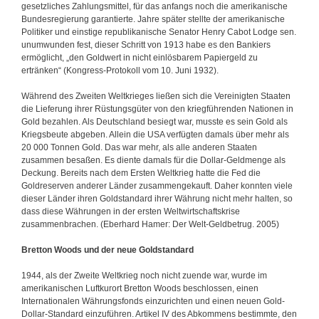
gesetzliches Zahlungsmittel, für das anfangs noch die amerikanische
Bundesregierung garantierte. Jahre später stellte der amerikanische
Politiker und einstige republikanische Senator Henry Cabot Lodge sen.
unumwunden fest, dieser Schritt von 1913 habe es den Bankiers
ermöglicht, „den Goldwert in nicht einlösbarem Papiergeld zu
ertränken“ (Kongress-Protokoll vom 10. Juni 1932).
Während des Zweiten Weltkrieges ließen sich die Vereinigten Staaten
die Lieferung ihrer Rüstungsgüter von den kriegführenden Nationen in
Gold bezahlen. Als Deutschland besiegt war, musste es sein Gold als
Kriegsbeute abgeben. Allein die USA verfügten damals über mehr als
20 000 Tonnen Gold. Das war mehr, als alle anderen Staaten
zusammen besaßen. Es diente damals für die Dollar-Geldmenge als
Deckung. Bereits nach dem Ersten Weltkrieg hatte die Fed die
Goldreserven anderer Länder zusammengekauft. Daher konnten viele
dieser Länder ihren Goldstandard ihrer Währung nicht mehr halten, so
dass diese Währungen in der ersten Weltwirtschaftskrise
zusammenbrachen. (Eberhard Hamer: Der Welt-Geldbetrug. 2005)
Bretton Woods und der neue Goldstandard
1944, als der Zweite Weltkrieg noch nicht zuende war, wurde im
amerikanischen Luftkurort Bretton Woods beschlossen, einen
Internationalen Währungsfonds einzurichten und einen neuen Gold-
Dollar-Standard einzuführen. Artikel IV des Abkommens bestimmte, den