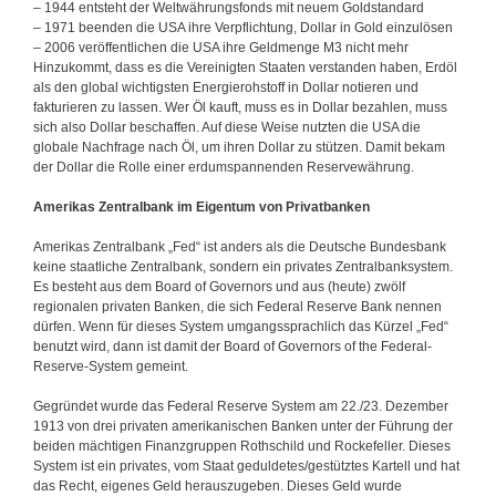
– 1944 entsteht der Weltwährungsfonds mit neuem Goldstandard
– 1971 beenden die USA ihre Verpflichtung, Dollar in Gold einzulösen
– 2006 veröffentlichen die USA ihre Geldmenge M3 nicht mehr
Hinzukommt, dass es die Vereinigten Staaten verstanden haben, Erdöl
als den global wichtigsten Energierohstoff in Dollar notieren und
fakturieren zu lassen. Wer Öl kauft, muss es in Dollar bezahlen, muss
sich also Dollar beschaffen. Auf diese Weise nutzten die USA die
globale Nachfrage nach Öl, um ihren Dollar zu stützen. Damit bekam
der Dollar die Rolle einer erdumspannenden Reservewährung.
Amerikas Zentralbank im Eigentum von Privatbanken
Amerikas Zentralbank „Fed“ ist anders als die Deutsche Bundesbank
keine staatliche Zentralbank, sondern ein privates Zentralbanksystem.
Es besteht aus dem Board of Governors und aus (heute) zwölf
regionalen privaten Banken, die sich Federal Reserve Bank nennen
dürfen. Wenn für dieses System umgangssprachlich das Kürzel „Fed“
benutzt wird, dann ist damit der Board of Governors of the Federal-
Reserve-System gemeint.
Gegründet wurde das Federal Reserve System am 22./23. Dezember
1913 von drei privaten amerikanischen Banken unter der Führung der
beiden mächtigen Finanzgruppen Rothschild und Rockefeller. Dieses
System ist ein privates, vom Staat geduldetes/gestütztes Kartell und hat
das Recht, eigenes Geld herauszugeben. Dieses Geld wurde