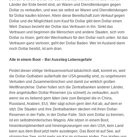
Länder der Erde bereit sind, an Waren und Dienstleistungen gegen
Dollar zu verkaufen, und was sie selbst an Waren und Dienstleistungen
für Dollar kaufen können. Allein diese Bereitschaft zum Verkauf gegen
Dollar und die Möglichkeit zum Kauf für Dollar gibt dem Dollar einen
Wert. Daraus bezieht der Dollar das Vertrauen in ihn. Sinkt das
Vertrauen und beginnen die Menschen und andere Staaten, sich vom
Dollar zu lösen, geht der Wechselkurs für den Dollar nach unten. Ist das
Vertrauen ganz verloren, geht der Dollar Baden. Wer im Ausland dann
noch Dollar besitzt, ist arm dran.
Alle in einem Boot – Bei Ausstieg Lebensgefahr
Findet dieser völlige Vertrauensverlust tatsächlich statt, kommt es, weil
die Dollar-Guthaben außerhalb der USA gewaltig sind, zu ungeheuren
Verlusten und Zusammenbrüchen und damit zur wirklich großen
Weltfinanzkrise. Daher hüten sich die Zentralbanken anderer Länder,
ihre angehäuften Dollar-Reserven (zu schnell) zu verkaufen, auch
wenn sie es liebend gern täten (wie zum Beispiel die in China,
Russland, Arabien, EU). Wer sägt schon gern den Ast ab, auf dem er
sitzt. Die Staaten und ihre Zentralbanken stecken mit ihren Dollar-
Reserven in der Falle, in der Dollar-Falle. Sich vom Dollar zu trennen,
ist ein selbstmörderisches Wagnis. Alle sitzen in einem Boot,
hineinkomplimentiert und hineingezwungen von den USA, kein Land
kann aus dem Boot jetzt mehr aussteigen. Das Boot ist auf See, auf
stürmischer See, nicht mehr am Kai im sicheren Hafen. Das Halten von