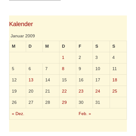
t
e
Kalender
Januar 2009
M
D
M
D
F
S
S
1
2
3
4
5
6
7
8
9
10
11
12
13
14
15
16
17
18
19
20
21
22
23
24
25
26
27
28
29
30
31
« Dez.
Feb. »