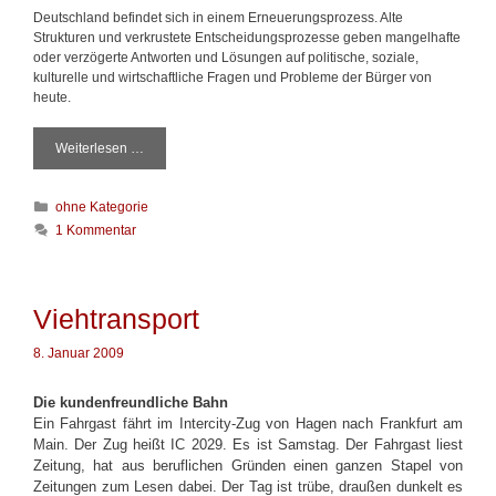
Deutschland befindet sich in einem Erneuerungsprozess. Alte
Strukturen und verkrustete Entscheidungsprozesse geben mangelhafte
oder verzögerte Antworten und Lösungen auf politische, soziale,
kulturelle und wirtschaftliche Fragen und Probleme der Bürger von
heute.
Weiterlesen …
E
i
n
K
ohne Kategorie
H
a
i
1 Kommentar
t
n
e
w
g
e
o
i
Viehtransport
r
s
i
8. Januar 2009
e
n
Die kundenfreundliche Bahn
Ein Fahrgast fährt im Intercity-Zug von Hagen nach Frankfurt am
Main. Der Zug heißt IC 2029. Es ist Samstag.
Der Fahrgast liest
Zeitung, hat aus beruflichen Gründen einen ganzen Stapel von
Zeitungen zum Lesen dabei. Der Tag ist trübe, draußen dunkelt es