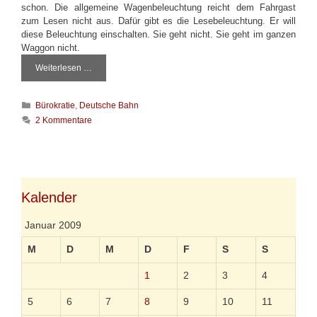
schon. Die allgemeine Wagenbeleuchtung reicht dem Fahrgast
zum Lesen nicht aus. Dafür gibt es die Lesebeleuchtung. Er will
diese Beleuchtung einschalten. Sie geht nicht. Sie geht im ganzen
Waggon nicht.
Weiterlesen …
V
i
e
K
Bürokratie
,
Deutsche Bahn
h
a
t
2 Kommentare
t
r
e
a
g
n
o
s
r
p
i
Kalender
o
e
r
n
t
Januar 2009
M
D
M
D
F
S
S
1
2
3
4
5
6
7
8
9
10
11